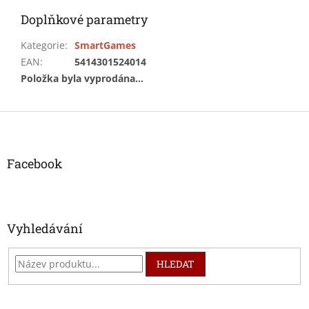
Doplňkové parametry
Kategorie
:
SmartGames
EAN
:
5414301524014
Položka byla vyprodána…
Z
á
p
a
Facebook
t
í
Vyhledávání
HLEDAT