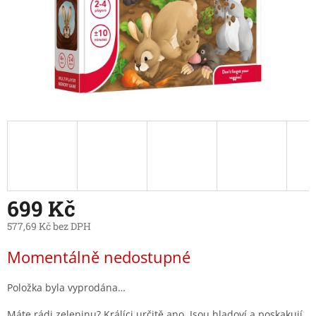
699 Kč
577,69 Kč bez DPH
Měrná
Momentálně nedostupné
cena:
Položka byla vyprodána…
Máte rádi zeleninu? Králíci určitě ano. Jsou hladoví a poskakují