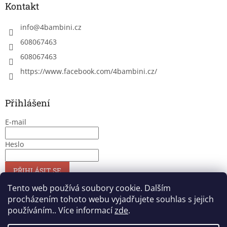
Kontakt
info
@
4bambini.cz
608067463
608067463
https://www.facebook.com/4bambini.cz/
Přihlášení
E-mail
Heslo
PŘIHLÁSIT SE
Nová registrace
Zapomenuté heslo
Tento web používá soubory cookie. Dalším
procházením tohoto webu vyjadřujete souhlas s jejich
používáním.. Více informací
zde
.