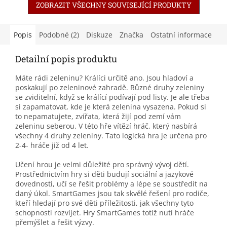
ZOBRAZIT VŠECHNY SOUVISEJÍCÍ PRODUKTY
Popis
Podobné (2)
Diskuze
Značka
Ostatní informace
Detailní popis produktu
Máte rádi zeleninu? Králíci určitě ano. Jsou hladoví a
poskakují po zeleninové zahradě. Různé druhy zeleniny
se zviditelní, když se králící podívají pod listy. Je ale třeba
si zapamatovat, kde je která zelenina vysazena. Pokud si
to nepamatujete, zvířata, která žijí pod zemí vám
zeleninu seberou. V této hře vítězí hráč, který nasbírá
všechny 4 druhy zeleniny. Tato logická hra je určena pro
2-4- hráče již od 4 let.
Učení hrou je velmi důležité pro správný vývoj dětí.
Prostřednictvím hry si děti budují sociální a jazykové
dovednosti, učí se řešit problémy a lépe se soustředit na
daný úkol. SmartGames jsou tak skvělé řešení pro rodiče,
kteří hledají pro své děti příležitosti, jak všechny tyto
schopnosti rozvíjet. Hry SmartGames totiž nutí hráče
přemýšlet a řešit výzvy.