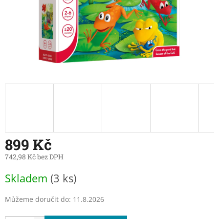
899 Kč
742,98 Kč bez DPH
Měrná
Skladem
(3 ks)
cena:
Můžeme doručit do:
11.8.2026