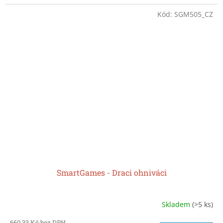
Kód:
SGM505_CZ
SmartGames - Draci ohniváci
Skladem
(>5 ks)
660,33 Kč bez DPH