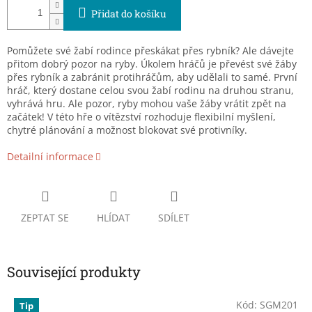
Přidat do košíku
Pomůžete své žabí rodince přeskákat přes rybník? Ale dávejte
přitom dobrý pozor na ryby. Úkolem hráčů je převést své žáby
přes rybník a zabránit protihráčům, aby udělali to samé. První
hráč, který dostane celou svou žabí rodinu na druhou stranu,
vyhrává hru. Ale pozor, ryby mohou vaše žáby vrátit zpět na
začátek! V této hře o vítězství rozhoduje flexibilní myšlení,
chytré plánování a možnost blokovat své protivníky.
Detailní informace
ZEPTAT SE
HLÍDAT
SDÍLET
Související produkty
Kód:
SGM201
Tip