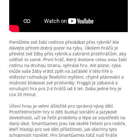
Pomůžete své žabí rodince přeskákat přes rybník? Ale
dávejte přitom dobrý pozor na rybu. Úkolem hráčů je
převést své žáby přes rybník a zabránit protihráčům, aby
udělali to samé. První hráč, který dostane celou svou žabí
rodinu na druhou stranu, vyhrává hru. Ale pozor, ryba
může vaše žáby vrátit zpět na začátek! V této hře o
vítězství rozhoduje flexibilní myšlení, chytré plánování a
možnost blokovat své protivníky. Froggit je zábavná a
vzrušující hra pro 2-6 hráčů od 6 let. Doba jedné hry je
cca 20 minut.
Učení hrou je velmi důležité pro správný vývoj dětí.
Prostřednictvím hry si děti budují sociální a jazykové
dovednosti, učí se řešit problémy a lépe se soustředit na
daný úkol. SmartGames jsou tak skvělé řešení pro rodiče,
kteří hledají pro své děti příležitosti, jak všechny tyto
schopnosti rozvíjet. Hry SmartGames totiž nutí hráče