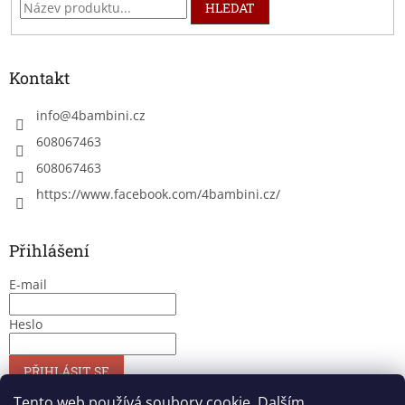
HLEDAT
Kontakt
info
@
4bambini.cz
608067463
608067463
https://www.facebook.com/4bambini.cz/
Přihlášení
E-mail
Heslo
PŘIHLÁSIT SE
Nová registrace
Zapomenuté heslo
Tento web používá soubory cookie. Dalším