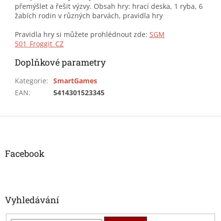
přemýšlet a řešit výzvy. Obsah hry: hrací deska, 1 ryba, 6
žabích rodin v různých barvách, pravidla hry
Pravidla hry si můžete prohlédnout zde:
SGM
501_Froggit_CZ
Doplňkové parametry
Kategorie
:
SmartGames
EAN
:
5414301523345
Z
á
p
a
Facebook
t
í
Vyhledávání