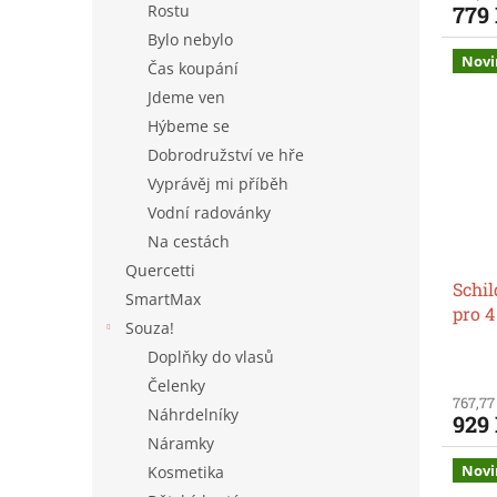
Rostu
779
Bylo nebylo
Novi
Čas koupání
Jdeme ven
Hýbeme se
Dobrodružství ve hře
Vyprávěj mi příběh
Vodní radovánky
Na cestách
Quercetti
Schi
SmartMax
pro 4
Souza!
Doplňky do vlasů
Čelenky
767,77
Náhrdelníky
929
Náramky
Novi
Kosmetika