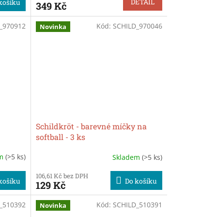
DETAIL
košíku
349 Kč
_970912
Kód:
SCHILD_970046
Novinka
Schildkröt - barevné míčky na
softball - 3 ks
em
(>5 ks)
Skladem
(>5 ks)
106,61 Kč bez DPH
košíku
Do košíku
129 Kč
_510392
Kód:
SCHILD_510391
Novinka