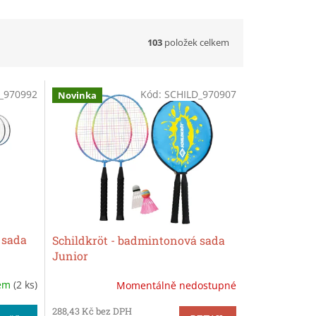
103
položek celkem
_970992
Kód:
SCHILD_970907
Novinka
 sada
Schildkröt - badmintonová sada
Junior
dem
(2 ks)
Momentálně nedostupné
288,43 Kč bez DPH