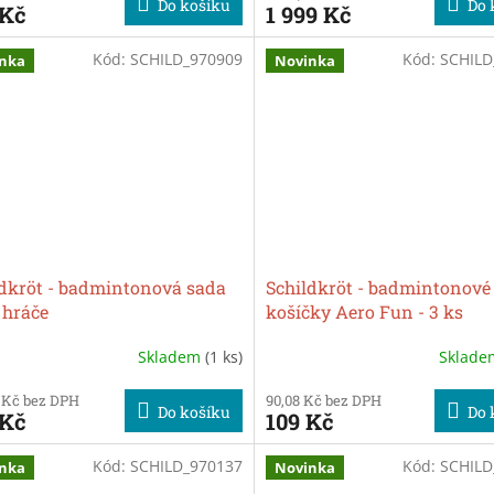
Do košíku
Do 
 Kč
1 999 Kč
Kód:
SCHILD_970909
Kód:
SCHILD
nka
Novinka
ldkröt - badmintonová sada
Schildkröt - badmintonové
 hráče
košíčky Aero Fun - 3 ks
Skladem
(1 ks)
Sklad
 Kč bez DPH
90,08 Kč bez DPH
Do košíku
Do 
 Kč
109 Kč
Kód:
SCHILD_970137
Kód:
SCHILD
nka
Novinka