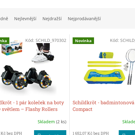
edně
Nejlevnější
Nejdražší
Nejprodávanější
Kód:
SCHILD_970302
Kód:
SCHILD
nka
Novinka
dkröt - 1 pár koleček na boty
Schildkröt - badmintonová
 světlem – Flashy Rollers
Compact
Skladem
(2 ks)
Skla
 Kč bez DPH
1 652,07 Kč bez DPH