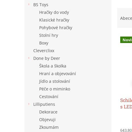
n
BS Toys
e
Ř
Hračky do vody
l
a
Abec
Klasické hračky
z
Pohybové hračky
e
Stolní hry
V
n
Novi
ý
í
Boxy
p
p
Cleverclixx
i
r
Done by Deer
s
o
Škola a školka
p
d
Hraní a objevování
r
u
o
k
Jídlo a stolování
d
t
Péče o miminko
u
ů
Cestování
Schil
k
Lilliputiens
s LED
t
Dekorace
ů
Objevuji
Zkoumám
643,80