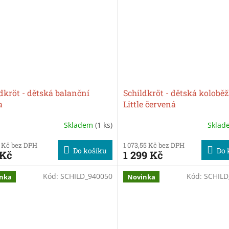
dkröt - dětská balanční
Schildkröt - dětská kolobě
a
Little červená
Skladem
(1 ks)
Skla
 Kč bez DPH
1 073,55 Kč bez DPH
Do košíku
Do 
 Kč
1 299 Kč
Kód:
SCHILD_940050
Kód:
SCHILD
nka
Novinka