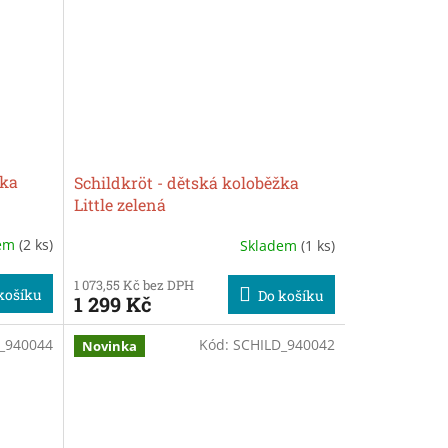
žka
Schildkröt - dětská koloběžka
Little zelená
dem
(2 ks)
Skladem
(1 ks)
1 073,55 Kč bez DPH
košíku
Do košíku
1 299 Kč
_940044
Kód:
SCHILD_940042
Novinka