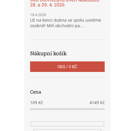
28. a 29. 4. 2026
18.4.2026
Už na konci dubna se spolu uvidíme
osobně! Milí obchodní pa...
Nákupní košík
0
KS /
0 KČ
Cena
109
Kč
4149
Kč