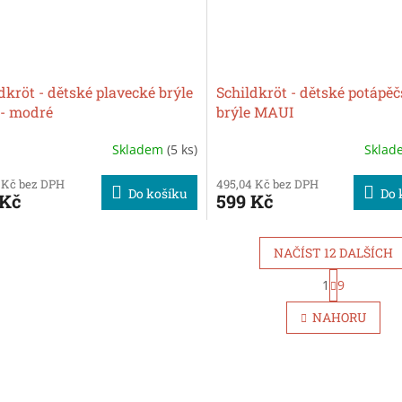
dkröt - dětské plavecké brýle
Schildkröt - dětské potápě
 - modré
brýle MAUI
Skladem
(5 ks)
Skla
 Kč bez DPH
495,04 Kč bez DPH
Do košíku
Do 
 Kč
599 Kč
NAČÍST 12 DALŠÍCH
S
1
9
O
t
r
v
NAHORU
á
l
n
á
k
d
o
a
v
c
á