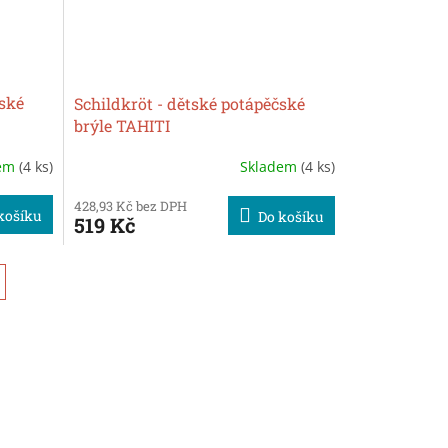
čské
Schildkröt - dětské potápěčské
brýle TAHITI
dem
(4 ks)
Skladem
(4 ks)
428,93 Kč bez DPH
košíku
Do košíku
519 Kč