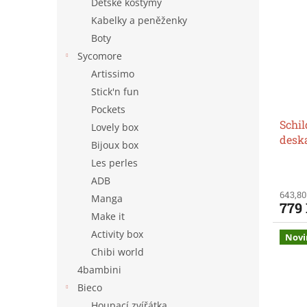
Dětské kostýmy
Kabelky a peněženky
Boty
Sycomore
Artissimo
Stick'n fun
Pockets
Schil
Lovely box
desk
Bijoux box
Les perles
ADB
643,80
Manga
779
Make it
Activity box
Novi
Chibi world
4bambini
Bieco
Houpací zvířátka