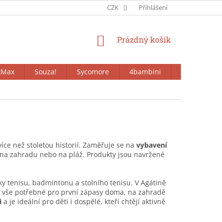
CZK
Přihlášení
NÁKUPNÍ
Prázdný košík
KOŠÍK
tMax
Souza!
Sycomore
4bambini
Bieco
íce než stoletou historií. Zaměřuje se na
vybavení
 na zahradu
nebo
na pláž
. Produkty jsou navržené
ky tenisu, badmintonu a stolního tenisu. V Agátině
 a vše potřebné pro první zápasy doma, na zahradě
i
a je ideální pro děti i dospělé, kteří chtějí aktivně