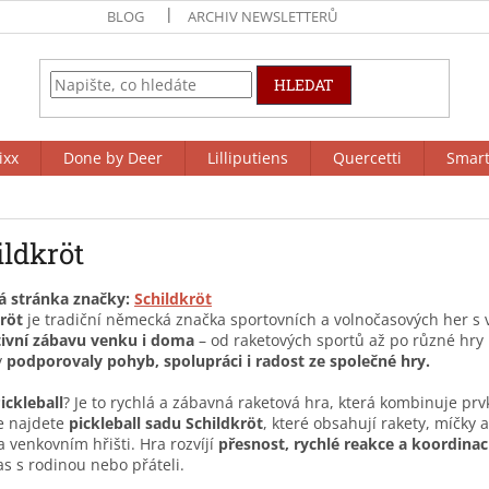
BLOG
ARCHIV NEWSLETTERŮ
HLEDAT
ixx
Done by Deer
Lilliputiens
Quercetti
Smar
ildkröt
 stránka značky:
Schildkröt
röt
je tradiční německá značka sportovních a volnočasových her s v
tivní zábavu venku i doma
– od
raketových sportů
až po různé
hry
y
podporovaly pohyb, spolupráci i radost ze společné hry.
ickleball
? Je to rychlá a zábavná raketová hra, která kombinuje prv
e najdete
pickleball sadu Schildkröt
, které obsahují rakety, míčky
 venkovním hřišti. Hra rozvíjí
přesnost, rychlé reakce a koordinac
čas s rodinou nebo přáteli.