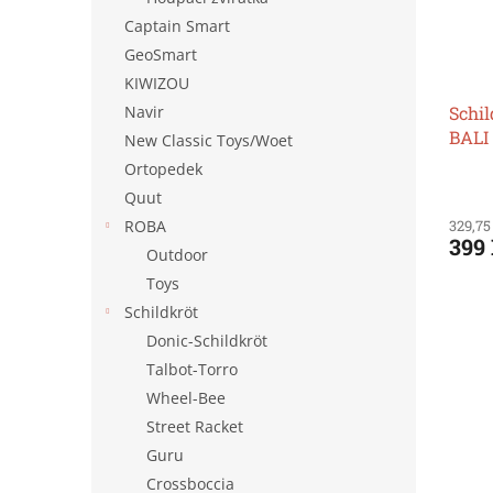
Captain Smart
GeoSmart
KIWIZOU
Navir
Schil
BALI
New Classic Toys/Woet
Ortopedek
Quut
ROBA
329,75
399
Outdoor
Toys
Schildkröt
Donic-Schildkröt
Talbot-Torro
Wheel-Bee
Street Racket
Guru
Crossboccia