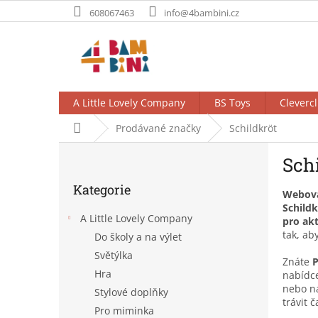
Přejít
608067463
info@4bambini.cz
na
obsah
A Little Lovely Company
BS Toys
Clevercl
Domů
Prodávané značky
Schildkröt
P
Sch
o
Přeskočit
s
Kategorie
kategorie
Webová
t
Schildk
r
A Little Lovely Company
pro ak
a
tak, ab
Do školy a na výlet
n
Světýlka
n
Znáte
P
í
Hra
nabídc
p
nebo na
Stylové doplňky
trávit 
a
Pro miminka