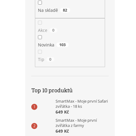
Na skladě
82
Akce
0
Novinka
103
Tip
0
Top 10 produktů
SmartMax - Moje první Safari
zvířátka - 18 ks
649 Kč
SmartMax - Moje první
zvířátka z farmy
649 Kč