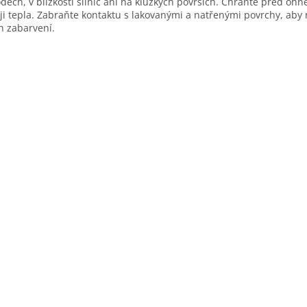
dech, v blízkosti silnic ani na kluzkých površích. Chraňte před oh
ji tepla. Zabraňte kontaktu s lakovanými a natřenými povrchy, aby 
ch zabarvení.