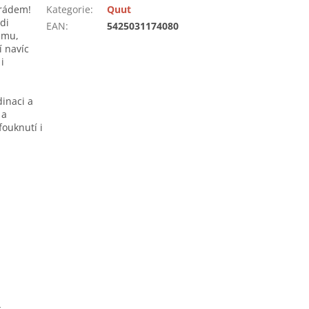
arádem!
Kategorie
:
Quut
di
EAN
:
5425031174080
kému,
í navíc
i
dinaci a
 a
fouknutí i
a