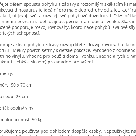
ejte dětem spoustu pohybu a zábavy s roztomilým skákacím kam
kovací dinosaurus je ideální pro malé dobrodruhy od 2 let, kteří rá
akují, objevují svět a rozvíjejí své pohybové dovednosti. Díky měk
emnému povrchu si děti užijí bezpečné hraní doma i venku. Skákán
ozeně podporuje rozvoj rovnováhy, koordinace pohybů, svalové síly 
rických schopností.
oruje aktivní pohyb a zdravý rozvoj dítěte. Rozvíjí rovnováhu, koor
riku . Měkký povrch šetrný k dětské pokožce. Vyrobeno z odolného
itního vinylu. Vhodné pro použití doma i venku. Snadné a rychlé na
uknutí. Lehký a skladný pro snadné přenášení.
ametry:
ěry: 50 x 70 cm
a sedu: 26 cm
riál: odolný vinyl
mální nosnost: 50 kg
ručujeme používat pod dohledem dospělé osoby. Nepoužívejte n