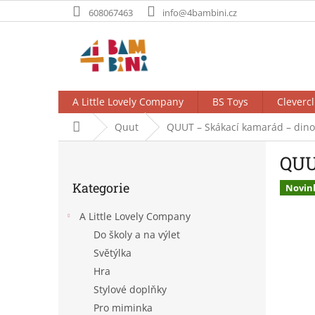
Přejít
608067463
info@4bambini.cz
na
obsah
A Little Lovely Company
BS Toys
Clevercl
Domů
Quut
QUUT – Skákací kamarád – dino
P
QUU
o
Přeskočit
s
Kategorie
kategorie
Novin
t
r
A Little Lovely Company
a
Do školy a na výlet
n
Světýlka
n
í
Hra
p
Stylové doplňky
a
Pro miminka