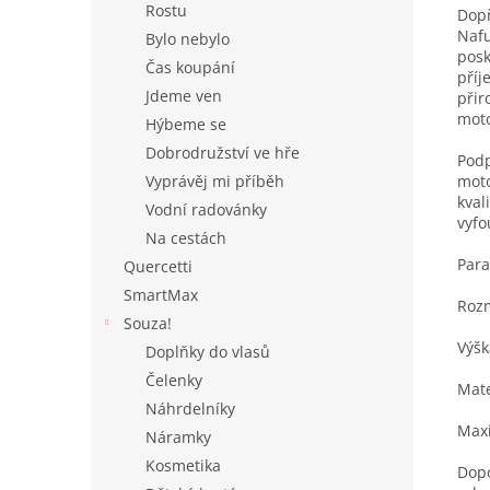
Rostu
Dopř
Nafu
Bylo nebylo
posk
Čas koupání
příj
Jdeme ven
přir
moto
Hýbeme se
Dobrodružství ve hře
Podp
moto
Vyprávěj mi příběh
kval
Vodní radovánky
vyfo
Na cestách
Par
Quercetti
SmartMax
Rozm
Souza!
Výšk
Doplňky do vlasů
Čelenky
Mate
Náhrdelníky
Maxi
Náramky
Kosmetika
Dopo