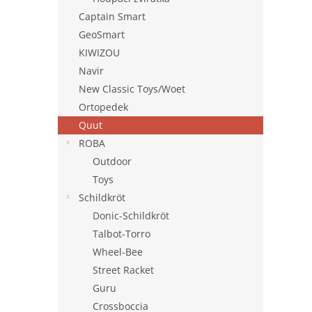
Captain Smart
GeoSmart
KIWIZOU
Navir
New Classic Toys/Woet
Ortopedek
Quut
ROBA
Outdoor
Toys
Schildkröt
Donic-Schildkröt
Talbot-Torro
Wheel-Bee
Street Racket
Guru
Crossboccia