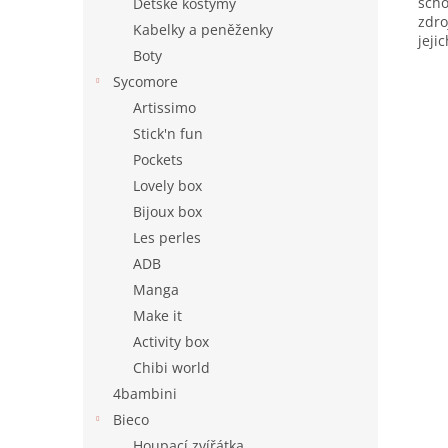
scho
Dětské kostýmy
zdro
Kabelky a peněženky
jeji
Boty
Sycomore
Artissimo
Stick'n fun
Pockets
Lovely box
Bijoux box
Les perles
ADB
Manga
Make it
Activity box
Chibi world
4bambini
Bieco
Houpací zvířátka