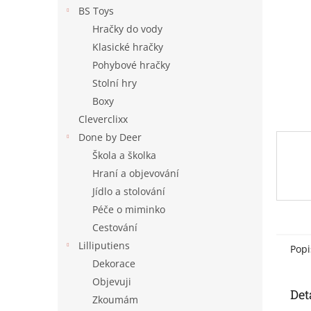
n
BS Toys
e
Hračky do vody
l
Klasické hračky
Pohybové hračky
Stolní hry
Boxy
Cleverclixx
Done by Deer
Škola a školka
Hraní a objevování
Jídlo a stolování
Péče o miminko
Cestování
Lilliputiens
Popi
Dekorace
Objevuji
Det
Zkoumám