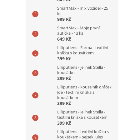
SmartMax - mix vozidel - 25
ks
999 Kč
SmartMax - Moje první
autíčka - 13 ks
649 Kč
Lilliputiens - Farma - textilní
knížka s kousátkem
399 Kč
Lilliputiens - jelínek Stella -
kousátko
299 Kč
Lilliputiens - kouzelník dráček
Joe - textilní knížka s
kousátkem
399 Kč
Lilliputiens - jelínek Stella -
textilní knížka s kousátkem
399 Kč
Lilliputiens - textilní knížka s
koukátkem - pejsek Jules