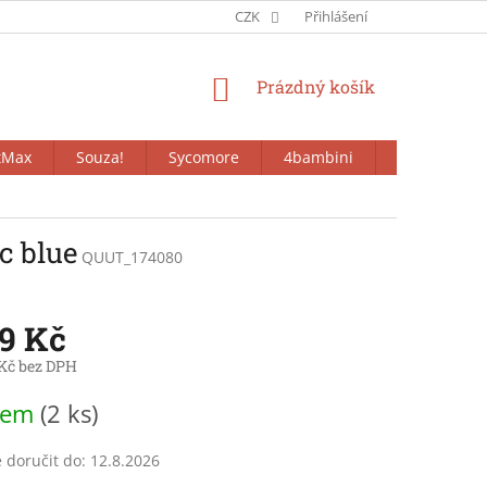
CZK
Přihlášení
NÁKUPNÍ
Prázdný košík
KOŠÍK
tMax
Souza!
Sycomore
4bambini
Bieco
c blue
QUUT_174080
99 Kč
 Kč bez DPH
dem
(2 ks)
doručit do:
12.8.2026