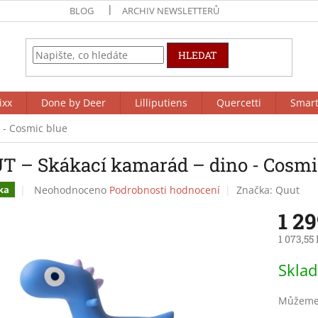
BLOG
ARCHIV NEWSLETTERŮ
HLEDAT
ixx
Done by Deer
Lilliputiens
Quercetti
Smar
 - Cosmic blue
T – Skákací kamarád – dino - Cosmi
Průměrné
Neohodnoceno
Podrobnosti hodnocení
Značka:
Quut
ka
hodnocení
1 2
produktu
je
1 073,55
0,0
z
Měrná
Skla
5
cena:
hvězdiček.
Můžeme 