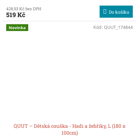
428,93 Kč bez DPH
Do košíku
519 Kč
Kód:
QUUT_174844
Novinka
QUUT – Dětská osuška - Hadi a žebříky, L (180 x
100cm)