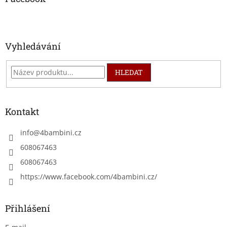
r
t
v
í
k
y
v
Vyhledávání
ý
p
i
HLEDAT
s
u
Kontakt
info
@
4bambini.cz
608067463
608067463
https://www.facebook.com/4bambini.cz/
Přihlášení