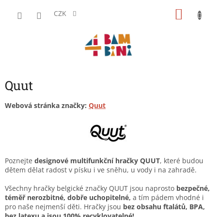
Přejít
NÁKU
na
CZK
obsah
KOŠÍK
Quut
Webová stránka značky:
Quut
Poznejte
designové multifunkční hračky QUUT
, které budou
dětem dělat radost v písku i ve sněhu, u vody i na zahradě.
Všechny hračky belgické značky QUUT jsou naprosto
bezpečné,
téměř nerozbitné, dobře uchopitelné,
a tím pádem vhodné i
pro naše nejmenší děti. Hračky jsou
bez obsahu ftalátů, BPA,
bez latexu a jsou 100% recyklovatelné!