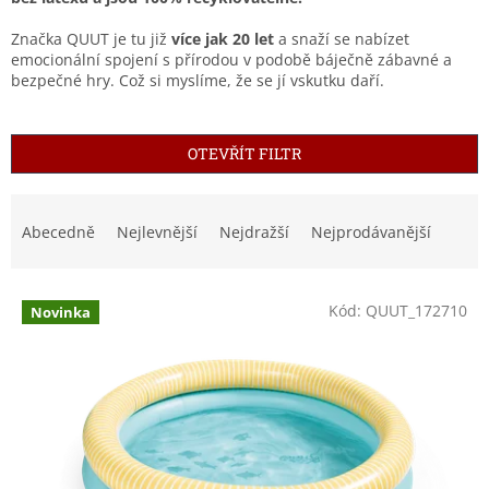
Značka QUUT je tu již
více jak 20 let
a snaží se nabízet
emocionální spojení s přírodou v podobě báječně zábavné a
bezpečné hry. Což si myslíme, že se jí vskutku daří.
OTEVŘÍT FILTR
Ř
a
Abecedně
Nejlevnější
Nejdražší
Nejprodávanější
z
e
V
n
Kód:
QUUT_172710
Novinka
ý
í
p
p
i
r
s
o
p
d
r
u
o
k