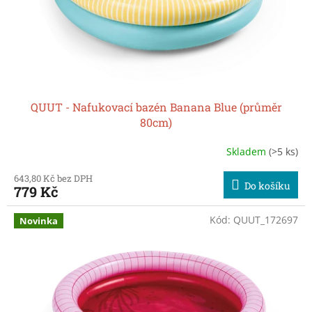
d
t
u
ů
k
t
ů
QUUT - Nafukovací bazén Banana Blue (průměr
80cm)
Skladem
(>5 ks)
643,80 Kč bez DPH
Do košíku
779 Kč
Kód:
QUUT_172697
Novinka