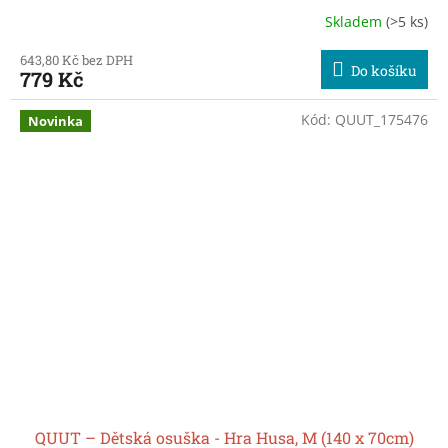
Skladem
(>5 ks)
643,80 Kč bez DPH
Do košíku
779 Kč
Kód:
QUUT_175476
Novinka
QUUT – Dětská osuška - Hra Husa, M (140 x 70cm)