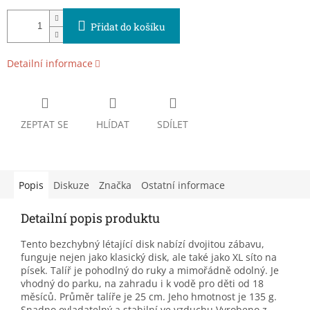
Přidat do košíku
Detailní informace
ZEPTAT SE
HLÍDAT
SDÍLET
Popis
Diskuze
Značka
Ostatní informace
Detailní popis produktu
Tento bezchybný létající disk nabízí dvojitou zábavu,
funguje nejen jako klasický disk, ale také jako XL síto na
písek. Talíř je pohodlný do ruky a mimořádně odolný. Je
vhodný do parku, na zahradu i k vodě pro děti od 18
měsíců. Průměr talíře je 25 cm. Jeho hmotnost je 135 g.
Snadno ovladatelný a stabilní ve vzduchu Vyrobeno z