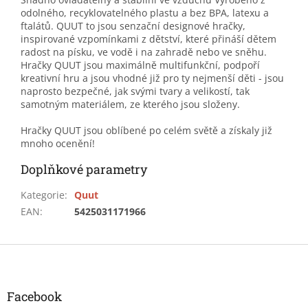
odolného, recyklovatelného plastu a bez BPA, latexu a
ftalátů. QUUT to jsou senzační designové hračky,
inspirované vzpomínkami z dětství, které přináší dětem
radost na písku, ve vodě i na zahradě nebo ve sněhu.
Hračky QUUT jsou maximálně multifunkční, podpoří
kreativní hru a jsou vhodné již pro ty nejmenší děti - jsou
naprosto bezpečné, jak svými tvary a velikostí, tak
samotným materiálem, ze kterého jsou složeny.
Hračky QUUT jsou oblíbené po celém světě a získaly již
mnoho ocenění!
Doplňkové parametry
Kategorie
:
Quut
EAN
:
5425031171966
Z
á
p
a
Facebook