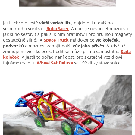
Jestli chcete ještě
větší variabilitu
, najdete ji u dalšího
vesmírného vozítka –
RoboRacer
. A opět je nespočet možností,
jak si ho sestavit a pak si s ním hrát (btw i pro hru jsou magnety
dostatečně silné). A
Space Truck
má dokonce
víc koleček,
podvozků
a možnost zapojit další
vůz jako přívěs
. A když už
zmiňujeme více koleček, hodit se může přímo samostatná
Sada
koleček
. A jestli to pořád není dost, pro skutečné vozidlové
fajnšmekry je tu
Wheel Set Deluxe
se 192 dílky stavebnice.