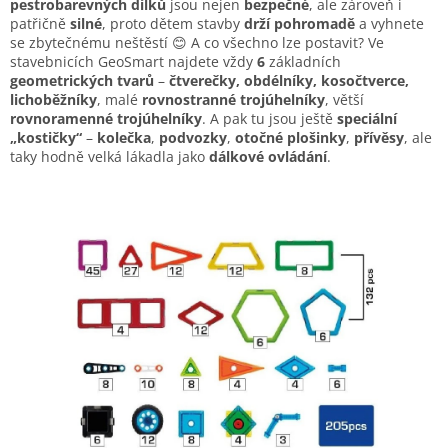
pestrobarevných dílků
jsou nejen
bezpečné
, ale zároveň i
patřičně
silné
, proto dětem stavby
drží pohromadě
a vyhnete
se zbytečnému neštěstí 😊 A co všechno lze postavit? Ve
stavebnicích GeoSmart najdete vždy
6
základních
geometrických tvarů
–
čtverečky, obdélníky, kosočtverce,
lichoběžníky
, malé
rovnostranné trojúhelníky
, větší
rovnoramenné trojúhelníky
. A pak tu jsou ještě
speciální
„kostičky“
–
kolečka
,
podvozky
,
otočné plošinky
,
přívěsy
, ale
taky hodně velká lákadla jako
dálkové ovládání
.