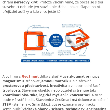
chrání
nerezový kryt
. Protože všichni víme, že občas se s tou
stavebnicí nebude jen stavět, ale třeba i házet, šlapat na ni,
přejíždět auťáky a kdo ví co ještě 😊
A co hrou s
GeoSmart
dítko získá? Může
zkoumat principy
magnetismu
, trénovat
jemnou motoriku
, ale zároveň i
prostorovou představivost, kreativitu
a v neposlední řadě
trpělivosti
. Stavěním objektů nebo vozidel si trénuje taky
koordinaci oko-ruka
,
logické myšlení
a
koncentraci
. A to se
bude v životě hodit. Stavebnice GeoSmart má dokonce označení
STEM
(stejně jako SmartMax), což je označení pro hračky
kombinující
vědecké obory
–
science, technology, engineering,