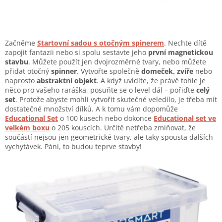
Začněme
Startovní sadou s otočným spinerem
. Nechte dítě
zapojit fantazii nebo si spolu sestavte jeho
první magnetickou
stavbu
. Můžete použít jen dvojrozměrné tvary, nebo můžete
přidat otočný
spinner
. Vytvořte společně
domeček, zvíře
nebo
naprosto
abstraktní objekt
. A když uvidíte, že právě tohle je
něco pro vašeho raráška, posuňte se o level dál – pořiďte
celý
set
. Protože abyste mohli vytvořit skutečné veledílo, je třeba mít
dostatečné množství dílků. A k tomu vám dopomůže
Educational Set
o 100 kusech nebo dokonce
Educational set ve
velkém boxu
o 205 kouscích. Určitě netřeba zmiňovat, že
součástí nejsou jen geometrické tvary, ale taky spousta dalších
vychytávek. Páni, to budou teprve stavby!