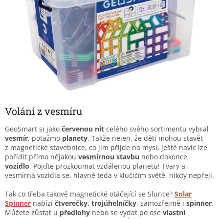
Volání z vesmíru
GeoSmart si jako
červenou nit
celého svého sortimentu vybral
vesmír
, potažmo
planety
. Takže nejen, že děti mohou stavět
z magnetické stavebnice, co jim přijde na mysl, ještě navíc lze
pořídit přímo nějakou
vesmírnou
stavbu
nebo dokonce
vozidlo
. Pojďte prozkoumat vzdálenou planetu! Tvary a
vesmírná vozidla se, hlavně teda v klučičím světě, nikdy nepřejí.
Tak co třeba takové magnetické otáčející se Slunce?
Solar
Spinner
nabízí
čtverečky, trojúhelníčky
, samozřejmě i
spinner
.
Můžete zůstat u
předlohy
nebo se vydat po ose
vlastní