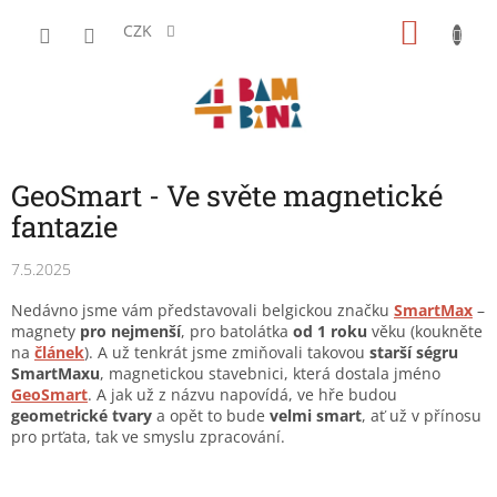
Přejít
NÁKU
na
CZK
obsah
KOŠÍK
GeoSmart - Ve světe magnetické
fantazie
7.5.2025
Nedávno jsme vám představovali belgickou značku
SmartMax
–
magnety
pro nejmenší
, pro batolátka
od 1 roku
věku (koukněte
na
článek
). A už tenkrát jsme zmiňovali takovou
starší ségru
SmartMaxu
, magnetickou stavebnici, která dostala jméno
GeoSmart
. A jak už z názvu napovídá, ve hře budou
geometrické tvary
a opět to bude
velmi smart
, ať už v přínosu
pro prťata, tak ve smyslu zpracování.