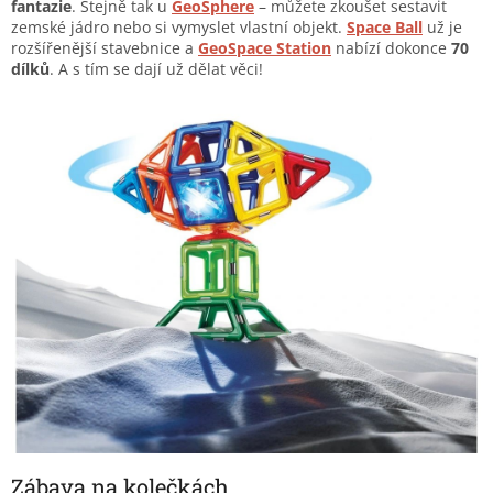
fantazie
. Stejně tak u
GeoSphere
– můžete zkoušet sestavit
zemské jádro nebo si vymyslet vlastní objekt.
Space Ball
už je
rozšířenější stavebnice a
GeoSpace Station
nabízí dokonce
70
dílků
. A s tím se dají už dělat věci!
Zábava na kolečkách