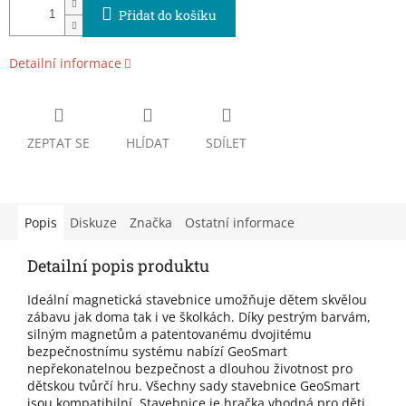
Přidat do košíku
Detailní informace
ZEPTAT SE
HLÍDAT
SDÍLET
Popis
Diskuze
Značka
Ostatní informace
Detailní popis produktu
Ideální magnetická stavebnice umožňuje dětem skvělou
zábavu jak doma tak i ve školkách. Díky pestrým barvám,
silným magnetům a patentovanému dvojitému
bezpečnostnímu systému nabízí GeoSmart
nepřekonatelnou bezpečnost a dlouhou životnost pro
dětskou tvůrčí hru. Všechny sady stavebnice GeoSmart
jsou kompatibilní. Stavebnice je hračka vhodná pro děti