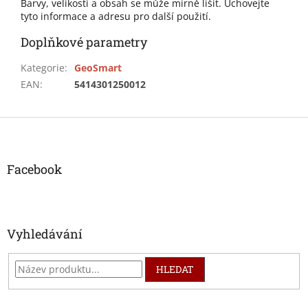
Barvy, velikosti a obsah se může mírně lišit. Uchovejte
tyto informace a adresu pro další použití.
Doplňkové parametry
Kategorie
:
GeoSmart
EAN
:
5414301250012
Z
á
p
a
Facebook
t
í
Vyhledávání
HLEDAT