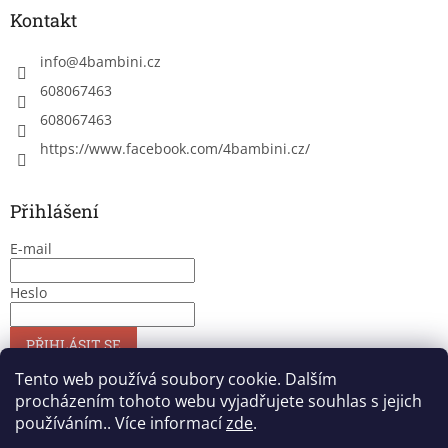
Kontakt
info
@
4bambini.cz
608067463
608067463
https://www.facebook.com/4bambini.cz/
Přihlášení
E-mail
Heslo
PŘIHLÁSIT SE
Nová registrace
Zapomenuté heslo
Tento web používá soubory cookie. Dalším
procházením tohoto webu vyjadřujete souhlas s jejich
používáním.. Více informací
zde
.