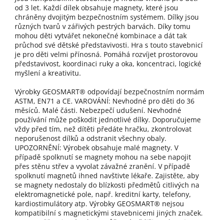
od 3 let. Každí dílek obsahuje magnety, které jsou
chráněny dvojitým bezpečnostním systémem. Dílky jsou
různých tvarů v zářivých pestrých barvách. Díky tomu
mohou děti vytvářet nekonečné kombinace a dát tak
průchod své dětské představivosti. Hra s touto stavebnicí
je pro děti velmi přínosná. Pomáhá rozvíjet prostorovou
představivost, koordinaci ruky a oka, koncentraci, logické
myšlení a kreativitu.
Výrobky GEOSMART® odpovídají bezpečnostním normám
ASTM, EN71 a CE. VAROVÁNÍ: Nevhodné pro děti do 36
měsíců. Malé části. Nebezpečí udušení. Nevhodné
používání může poškodit jednotlivé dílky. Doporučujeme
vždy před tím, než dítěti předáte hračku, zkontrolovat
neporušenost dílků a odstranit všechny obaly.
UPOZORNĚNÍ: Výrobek obsahuje malé magnety. V
případě spolknutí se magnety mohou na sebe napojit
přes stěnu střev a vyvolat závažné zranění. V případě
spolknutí magnetů ihned navštivte lékaře. Zajistěte, aby
se magnety nedostaly do blízkosti předmětů citlivých na
elektromagnetické pole, např. kreditní karty, telefony,
kardiostimulátory atp. Výrobky GEOSMART® nejsou
kompatibilní s magnetickými stavebnicemi jiných značek.