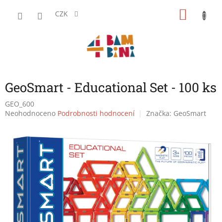
Přejít
NÁKU
na
CZK
obsah
KOŠÍK
GeoSmart - Educational Set - 100 ks
GEO_600
Průměrné
Neohodnoceno
Podrobnosti hodnocení
Značka:
GeoSmart
hodnocení
produktu
je
0,0
z
5
hvězdiček.