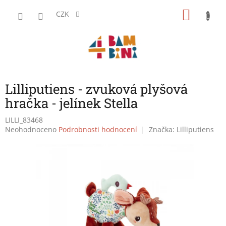
Přejít
NÁKU
na
CZK
obsah
KOŠÍK
Lilliputiens - zvuková plyšová
hračka - jelínek Stella
LILLI_83468
Průměrné
Neohodnoceno
Podrobnosti hodnocení
Značka:
Lilliputiens
hodnocení
produktu
je
0,0
z
5
hvězdiček.