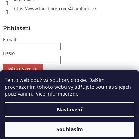
https://www.facebook.com/4bambini.cz/
Přihlášení
E-mail
Heslo
PŘIHLÁSIT SE
Nová registrace
Zapomenuté heslo
Tento web používá soubory cookie. Dalším
procházením tohoto webu vyjadřujete souhlas s jejich
používáním.. Více informací
zde
.
Vytvořil Shoptet
Nastavení
Copyright 2026
4bambini
. Všechna práva vyhrazena.
Upravit
Souhlasím
nastavení cookies