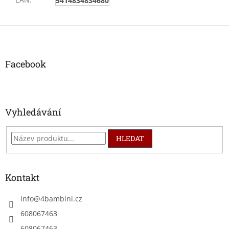
5414834834680
Z
á
p
a
Facebook
t
í
Vyhledávání
HLEDAT
Kontakt
info
@
4bambini.cz
608067463
608067463