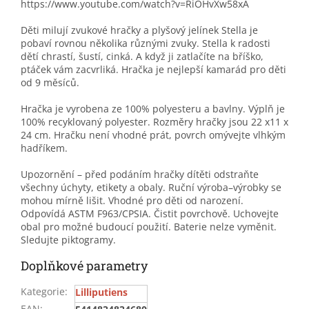
https://www.youtube.com/watch?v=RiOHvXw58xA
Děti milují zvukové hračky a plyšový jelínek Stella je
pobaví rovnou několika různými zvuky. Stella k radosti
dětí chrastí, šustí, cinká. A když ji zatlačíte na bříško,
ptáček vám zacvrliká. Hračka je nejlepší kamarád pro děti
od 9 měsíců.
Hračka je vyrobena ze 100% polyesteru a bavlny. Výplň je
100% recyklovaný polyester. Rozměry hračky jsou 22 x11 x
24 cm. Hračku není vhodné prát, povrch omývejte vlhkým
hadříkem.
Upozornění – před podáním hračky dítěti odstraňte
všechny úchyty, etikety a obaly. Ruční výroba–výrobky se
mohou mírně lišit. Vhodné pro děti od narození.
Odpovídá ASTM F963/CPSIA. Čistit povrchově. Uchovejte
obal pro možné budoucí použití. Baterie nelze vyměnit.
Sledujte piktogramy.
Doplňkové parametry
Kategorie
:
Lilliputiens
EAN
: