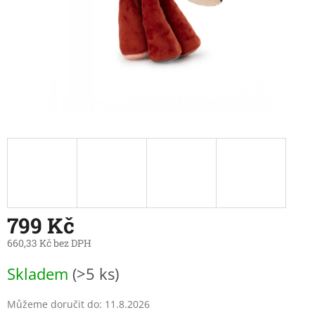
799 Kč
660,33 Kč bez DPH
Měrná
Skladem
(>5 ks)
cena:
Můžeme doručit do:
11.8.2026