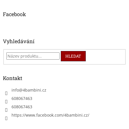
á
p
a
Facebook
t
í
Vyhledávání
HLEDAT
Kontakt
info
@
4bambini.cz
608067463
608067463
https://www.facebook.com/4bambini.cz/