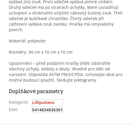
vydává jiný zvuk. První váleček vydává jemné cinkání.
Druhý váleček má po stranách úchytky, které usnadňují
uchopení a stisknutím uslyšíte zábavný šustivý zvuk. Třetí
váleček je kuličkové chrastítko. Čtvrtý váleček při
zatřesení vydává zvuk zvonku. Hračka má omyvatelný
povrch.
Materiál: polyester
Rozměry: 34 cm x 10 cm x 10 cm
Upozornění – před podáním hračky dítěti odstraňte
všechny úchyty, etikety a obaly. Vhodné pro děti od
narození. Odpovídá ASTM F963/CPSIA. Uchovejte obal pro
možné budoucí použití. Sledujte piktogramy.
Doplňkové parametry
Kategorie
:
Lilliputiens
EAN
:
5414834836301
Z