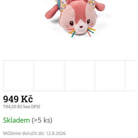
949 Kč
784,30 Kč bez DPH
Měrná
Skladem
(>5 ks)
cena:
Můžeme doručit do:
12.8.2026