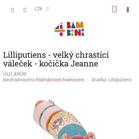
Přejít
NÁKU
na
CZK
obsah
KOŠÍK
Lilliputiens - velký chrastící
váleček - kočička Jeanne
LILLI_83630
Průměrné
Neohodnoceno
Podrobnosti hodnocení
Značka:
Lilliputiens
hodnocení
produktu
je
0,0
z
5
hvězdiček.