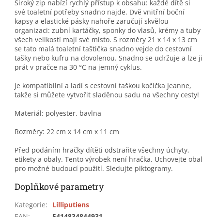
Široký zip nabízí rychlý přístup k obsahu: každé dítě si
své toaletní potřeby snadno najde. Dvě vnitřní boční
kapsy a elastické pásky nahoře zaručují skvělou
organizaci: zubní kartáčky, sponky do vlasů, krémy a tuby
všech velikostí mají své místo. S rozměry 21 x 14 x 13 cm
se tato malá toaletní taštička snadno vejde do cestovní
tašky nebo kufru na dovolenou. Snadno se udržuje a lze ji
prát v pračce na 30 °C na jemný cyklus.
Je kompatibilní a ladí s cestovní taškou kočička Jeanne,
takže si můžete vytvořit sladěnou sadu na všechny cesty!
Materiál: polyester, bavlna
Rozměry: 22 cm x 14 cm x 11 cm
Před podáním hračky dítěti odstraňte všechny úchyty,
etikety a obaly. Tento výrobek není hračka. Uchovejte obal
pro možné budoucí použití. Sledujte piktogramy.
Doplňkové parametry
Kategorie
:
Lilliputiens
EAN
:
5414834844931