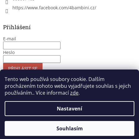
https://www.facebook.com/4bambini.cz/
Přihlášení
E-mail
Heslo
PŘIHLÁSIT SE
Nová registrace
Zapomenuté heslo
Tento web používá soubory cookie. Dalším
procházením tohoto webu vyjadřujete souhlas s jejich
používáním.. Více informací
zde
.
Vytvořil Shoptet
Nastavení
Copyright 2026
4bambini
. Všechna práva vyhrazena.
Upravit
Souhlasím
nastavení cookies