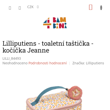
Přejít
NÁKU
na
CZK
obsah
KOŠÍK
Lilliputiens - toaletní taštička -
kočička Jeanne
LILLI_84493
Průměrné
Neohodnoceno
Podrobnosti hodnocení
Značka:
Lilliputiens
hodnocení
produktu
je
0,0
z
5
hvězdiček.