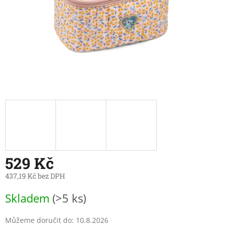
529 Kč
437,19 Kč bez DPH
Měrná
Skladem
(>5 ks)
cena:
Můžeme doručit do:
10.8.2026