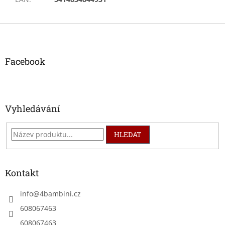
Z
á
p
a
Facebook
t
í
Vyhledávání
HLEDAT
Kontakt
info
@
4bambini.cz
608067463
608067463