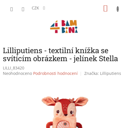
Přejít
NÁKU
na
CZK
obsah
KOŠÍK
Lilliputiens - textilní knížka se
svítícím obrázkem - jelínek Stella
LILLI_83420
Průměrné
Neohodnoceno
Podrobnosti hodnocení
Značka:
Lilliputiens
hodnocení
produktu
je
0,0
z
5
hvězdiček.