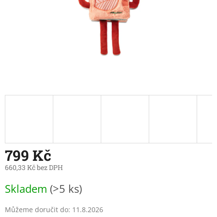
799 Kč
660,33 Kč bez DPH
Měrná
Skladem
(>5 ks)
cena:
Můžeme doručit do:
11.8.2026