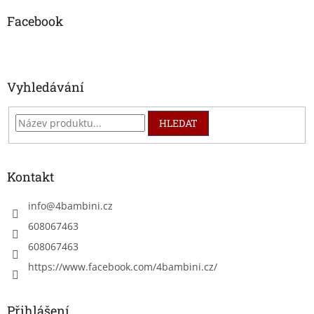
p
a
Facebook
t
í
Vyhledávání
HLEDAT
Kontakt
info
@
4bambini.cz
608067463
608067463
https://www.facebook.com/4bambini.cz/
Přihlášení