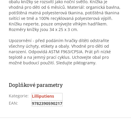
obalu knížky se rozsvítí jako noční světlo. Knížka je
vhodná pro děti od 6 měsíců. Materiál: organická bavlna,
potištěná matná polyesterová tkanina, potištěná tkanina
svítící ve tmě a 100% recyklovaná polyesterová výplň.
Knížku neperte, pouze omývejte vlhkým hadříkem.
Rozměry knížky jsou 34 x 25 x 3 cm.
Upozornění - před podáním hračky dítěti odstraňte
všechny úchyty, etikety a obaly. Vhodné pro děti od
narození. Odpovídá ASTM F963/CPSIA. Prát při nízké
teplotě a na jemný prací cyklus. Uchovejte obal pro
možné budoucí použití. Sledujte piktogramy.
Doplňkové parametry
Kategorie
:
Lilliputiens
EAN
:
9782390590217
Z
á