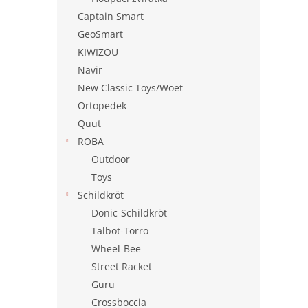
Captain Smart
GeoSmart
KIWIZOU
Navir
New Classic Toys/Woet
Ortopedek
Quut
ROBA
Outdoor
Toys
Schildkröt
Donic-Schildkröt
Talbot-Torro
Wheel-Bee
Street Racket
Guru
Crossboccia