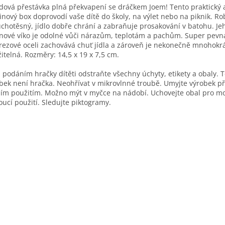
ová přestávka plná překvapení se dráčkem Joem! Tento praktický 
inový box doprovodí vaše dítě do školy, na výlet nebo na piknik. Ro
chotěsný, jídlo dobře chrání a zabraňuje prosakování v batohu. Je
anové víko je odolné vůči nárazům, teplotám a pachům. Super pevn
rezové oceli zachovává chuť jídla a zároveň je nekonečně mnohokr
itelná. Rozměry: 14,5 x 19 x 7,5 cm.
 podáním hračky dítěti odstraňte všechny úchyty, etikety a obaly. 
bek není hračka. Neohřívat v mikrovlnné troubě. Umyjte výrobek p
ím použitím. Možno mýt v myčce na nádobí. Uchovejte obal pro m
ucí použití. Sledujte piktogramy.