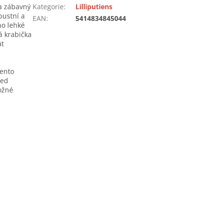
a zábavný
Kategorie
:
Lilliputiens
bustní a
EAN
:
5414834845044
ho lehké
á krabička
át
Tento
řed
ožné