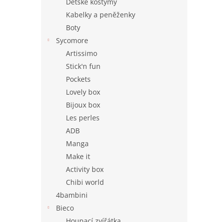
Dětské kostýmy
Kabelky a peněženky
Boty
Sycomore
Artissimo
Stick'n fun
Pockets
Lovely box
Bijoux box
Les perles
ADB
Manga
Make it
Activity box
Chibi world
4bambini
Bieco
Houpací zvířátka