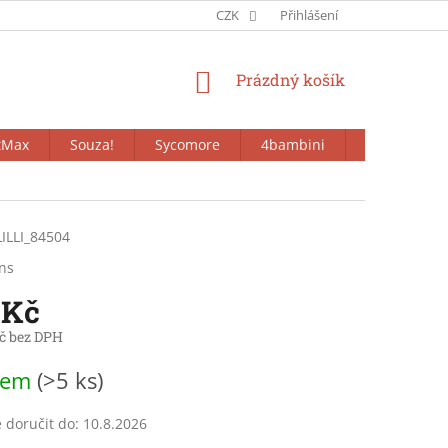
CZK
Přihlášení
NÁKUPNÍ
Prázdný košík
KOŠÍK
tMax
Souza!
Sycomore
4bambini
Bieco
LILLI_84504
ens
 Kč
č bez DPH
dem
(>5 ks)
doručit do:
10.8.2026