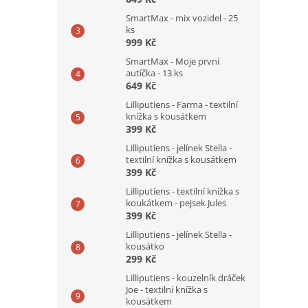
SmartMax - mix vozidel - 25
ks
999 Kč
SmartMax - Moje první
autíčka - 13 ks
649 Kč
Lilliputiens - Farma - textilní
knížka s kousátkem
399 Kč
Lilliputiens - jelínek Stella -
textilní knížka s kousátkem
399 Kč
Lilliputiens - textilní knížka s
koukátkem - pejsek Jules
399 Kč
Lilliputiens - jelínek Stella -
kousátko
299 Kč
Lilliputiens - kouzelník dráček
Joe - textilní knížka s
kousátkem