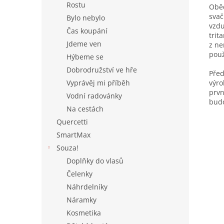
Rostu
Oběd
svač
Bylo nebylo
vzdu
Čas koupání
trit
Jdeme ven
z ne
použ
Hýbeme se
Dobrodružství ve hře
Před
výro
Vyprávěj mi příběh
prvn
Vodní radovánky
budo
Na cestách
Quercetti
SmartMax
Souza!
Doplňky do vlasů
Čelenky
Náhrdelníky
Náramky
Kosmetika