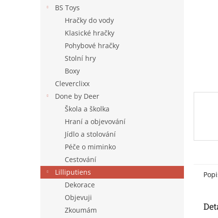
n
BS Toys
e
Hračky do vody
l
Klasické hračky
Pohybové hračky
Stolní hry
Boxy
Cleverclixx
Done by Deer
Škola a školka
Hraní a objevování
Jídlo a stolování
Péče o miminko
Cestování
Lilliputiens
Popi
Dekorace
Objevuji
Det
Zkoumám