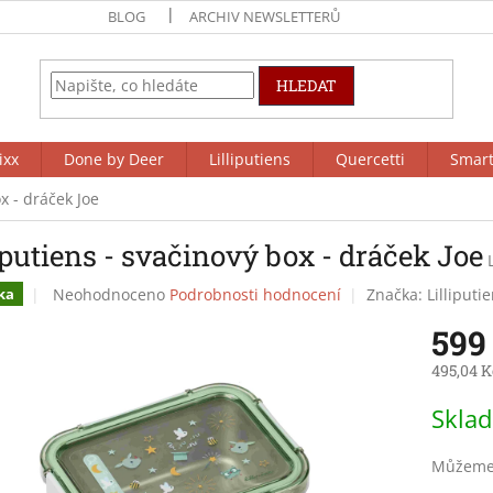
BLOG
ARCHIV NEWSLETTERŮ
HLEDAT
ixx
Done by Deer
Lilliputiens
Quercetti
Smar
ox - dráček Joe
iputiens - svačinový box - dráček Joe
Průměrné
Neohodnoceno
Podrobnosti hodnocení
Značka:
Lilliputi
ka
hodnocení
599
produktu
je
495,04 K
0,0
z
Měrná
Skla
5
cena:
hvězdiček.
Můžeme 