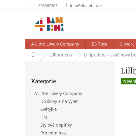
Přejít
608067463
info@4bambini.cz
na
obsah
A Little Lovely Company
BS Toys
Clevercl
Domů
Lilliputiens
Lilliputiens - svačinový b
P
Lill
o
Přeskočit
s
Kategorie
kategorie
Novin
t
r
A Little Lovely Company
a
Do školy a na výlet
n
Světýlka
n
í
Hra
p
Stylové doplňky
a
Pro miminka