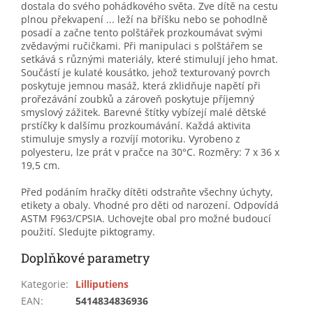
dostala do svého pohádkového světa. Zve dítě na cestu
plnou překvapení ... leží na bříšku nebo se pohodlně
posadí a začne tento polštářek prozkoumávat svými
zvědavými ručičkami. Při manipulaci s polštářem se
setkává s různými materiály, které stimulují jeho hmat.
Součástí je kulaté kousátko, jehož texturovaný povrch
poskytuje jemnou masáž, která zklidňuje napětí při
prořezávání zoubků a zároveň poskytuje příjemný
smyslový zážitek. Barevné štítky vybízejí malé dětské
prstíčky k dalšímu prozkoumávání. Každá aktivita
stimuluje smysly a rozvíjí motoriku. Vyrobeno z
polyesteru, lze prát v pračce na 30°C. Rozměry: 7 x 36 x
19,5 cm.
Před podáním hračky dítěti odstraňte všechny úchyty,
etikety a obaly. Vhodné pro děti od narození. Odpovídá
ASTM F963/CPSIA. Uchovejte obal pro možné budoucí
použití. Sledujte piktogramy.
Doplňkové parametry
Kategorie
:
Lilliputiens
EAN
:
5414834836936