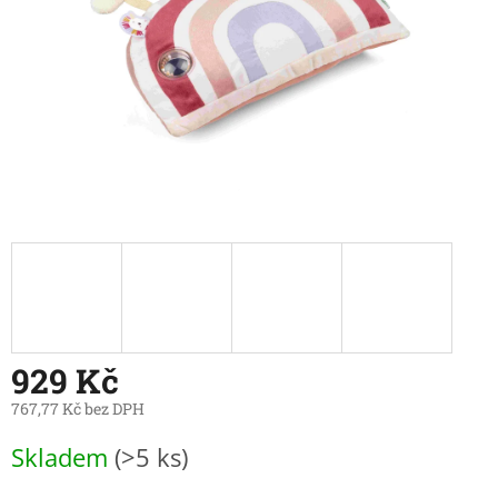
929 Kč
767,77 Kč bez DPH
Měrná
Skladem
(>5 ks)
cena: