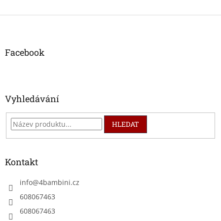
Z
á
p
a
Facebook
t
í
Vyhledávání
HLEDAT
Kontakt
info
@
4bambini.cz
608067463
608067463