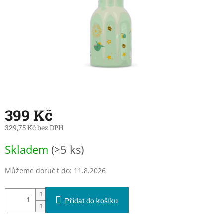
399 Kč
329,75 Kč bez DPH
Měrná
Skladem
(>5 ks)
cena:
Můžeme doručit do:
11.8.2026
Přidat do košíku