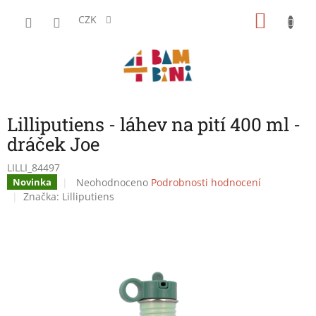
Přejít
NÁKU
na
CZK
obsah
KOŠÍK
Lilliputiens - láhev na pití 400 ml -
dráček Joe
LILLI_84497
Průměrné
Neohodnoceno
Podrobnosti hodnocení
Novinka
hodnocení
Značka:
Lilliputiens
produktu
je
0,0
z
5
hvězdiček.