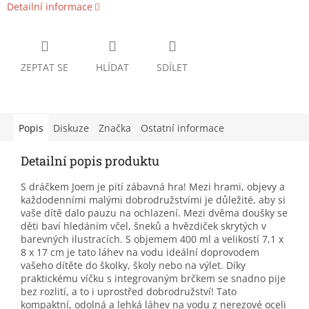
Detailní informace
ZEPTAT SE
HLÍDAT
SDÍLET
Popis
Diskuze
Značka
Ostatní informace
Detailní popis produktu
S dráčkem Joem je pití zábavná hra! Mezi hrami, objevy a
každodenními malými dobrodružstvími je důležité, aby si
vaše dítě dalo pauzu na ochlazení. Mezi dvěma doušky se
děti baví hledáním včel, šneků a hvězdiček skrytých v
barevných ilustracích. S objemem 400 ml a velikostí 7,1 x
8 x 17 cm je tato láhev na vodu ideální doprovodem
vašeho dítěte do školky, školy nebo na výlet. Díky
praktickému víčku s integrovaným brčkem se snadno pije
bez rozlití, a to i uprostřed dobrodružství! Tato
kompaktní, odolná a lehká láhev na vodu z nerezové oceli