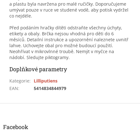
a plastu byla navržena pro malé ručičky. Doporučujeme
umývat pouze v ruce ve studené vodě, aby potisk vydržel
co nejdéle.
Před podáním hračky dítěti odstraňte všechny úchyty,
etikety a obaly. Brčka nejsou vhodná pro děti do 6
měsíců. Detailní instrukce a upozornění naleznete uvnitř
lahve. Uchovejte obal pro možné budoucí použití.
Neohřívat v mikrovlnné troubě. Nemýt v myčce na
nádobí. Sledujte piktogramy.
Doplňkové parametry
Kategorie
:
Lilliputiens
EAN
:
5414834844979
Z
á
p
a
Facebook
t