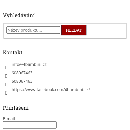
í
Vyhledávání
HLEDAT
Kontakt
info
@
4bambini.cz
608067463
608067463
https://www.facebook.com/4bambini.cz/
Přihlášení
E-mail