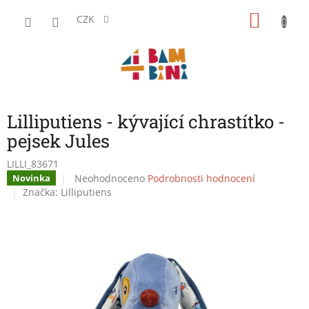
Přejít
NÁKU
na
CZK
obsah
KOŠÍK
Lilliputiens - kývající chrastítko -
pejsek Jules
LILLI_83671
Průměrné
Neohodnoceno
Podrobnosti hodnocení
Novinka
hodnocení
Značka:
Lilliputiens
produktu
je
0,0
z
5
hvězdiček.