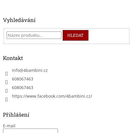
í
Vyhledávání
HLEDAT
Kontakt
info
@
4bambini.cz
608067463
608067463
https://www.facebook.com/4bambini.cz/
Přihlášení
E-mail