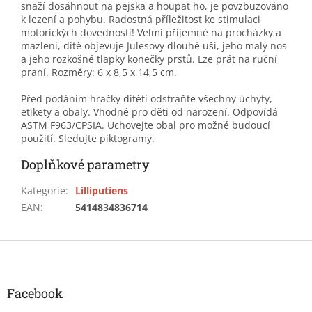
snaží dosáhnout na pejska a houpat ho, je povzbuzováno
k lezení a pohybu. Radostná příležitost ke stimulaci
motorických dovedností! Velmi příjemné na procházky a
mazlení, dítě objevuje Julesovy dlouhé uši, jeho malý nos
a jeho rozkošné tlapky konečky prstů. Lze prát na ruční
praní. Rozměry: 6 x 8,5 x 14,5 cm.
Před podáním hračky dítěti odstraňte všechny úchyty,
etikety a obaly. Vhodné pro děti od narození. Odpovídá
ASTM F963/CPSIA. Uchovejte obal pro možné budoucí
použití. Sledujte piktogramy.
Doplňkové parametry
Kategorie
:
Lilliputiens
EAN
:
5414834836714
Z
á
p
a
Facebook
t