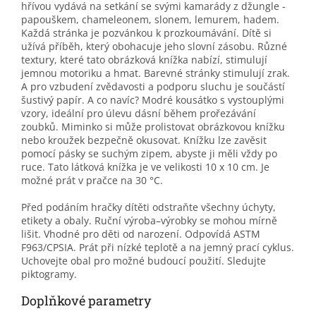
hřívou vydává na setkání se svými kamarády z džungle -
papouškem, chameleonem, slonem, lemurem, hadem.
Každá stránka je pozvánkou k prozkoumávání. Dítě si
užívá příběh, který obohacuje jeho slovní zásobu. Různé
textury, které tato obrázková knížka nabízí, stimulují
jemnou motoriku a hmat. Barevné stránky stimulují zrak.
A pro vzbudení zvědavosti a podporu sluchu je součástí
šustivý papír. A co navíc? Modré kousátko s vystouplými
vzory, ideální pro úlevu dásní během prořezávání
zoubků. Miminko si může prolistovat obrázkovou knížku
nebo kroužek bezpečně okusovat. Knížku lze zavěsit
pomocí pásky se suchým zipem, abyste ji měli vždy po
ruce. Tato látková knížka je ve velikosti 10 x 10 cm. Je
možné prát v pračce na 30 °C.
Před podáním hračky dítěti odstraňte všechny úchyty,
etikety a obaly. Ruční výroba–výrobky se mohou mírně
lišit. Vhodné pro děti od narození. Odpovídá ASTM
F963/CPSIA. Prát při nízké teplotě a na jemný prací cyklus.
Uchovejte obal pro možné budoucí použití. Sledujte
piktogramy.
Doplňkové parametry