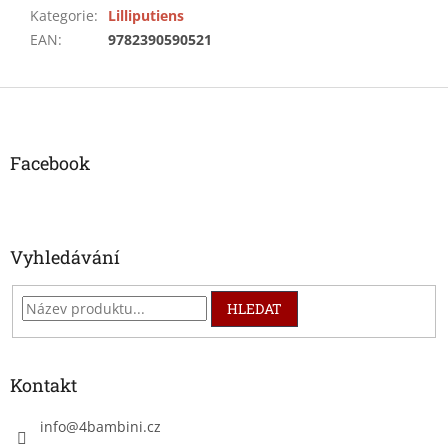
Kategorie
:
Lilliputiens
EAN
:
9782390590521
Z
á
p
a
Facebook
t
í
Vyhledávání
HLEDAT
Kontakt
info
@
4bambini.cz