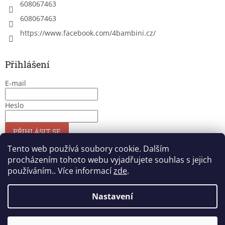
608067463
608067463
https://www.facebook.com/4bambini.cz/
Přihlášení
E-mail
Heslo
PŘIHLÁSIT SE
Nová registrace
Zapomenuté heslo
Tento web používá soubory cookie. Dalším
procházením tohoto webu vyjadřujete souhlas s jejich
používáním.. Více informací
zde
.
Vytvořil Shoptet
Nastavení
Copyright 2026
4bambini
. Všechna práva vyhrazena.
Upravit