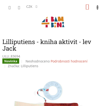
Přejít
NÁKU
na
CZK
obsah
KOŠÍK
Lilliputiens - kniha aktivit - lev
Jack
LILLI_83694
Průměrné
Neohodnoceno
Podrobnosti hodnocení
Novinka
hodnocení
Značka:
Lilliputiens
produktu
je
0,0
z
5
hvězdiček.