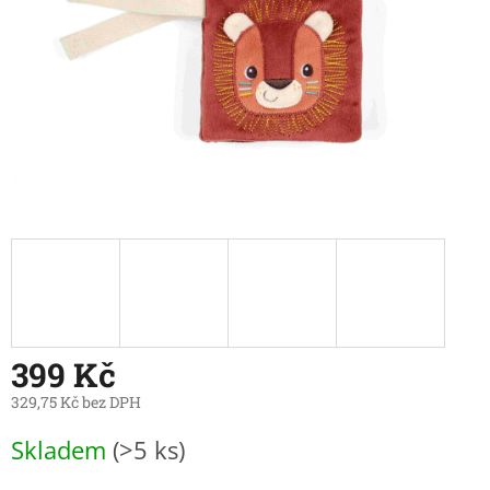
399 Kč
329,75 Kč bez DPH
Měrná
Skladem
(>5 ks)
cena: