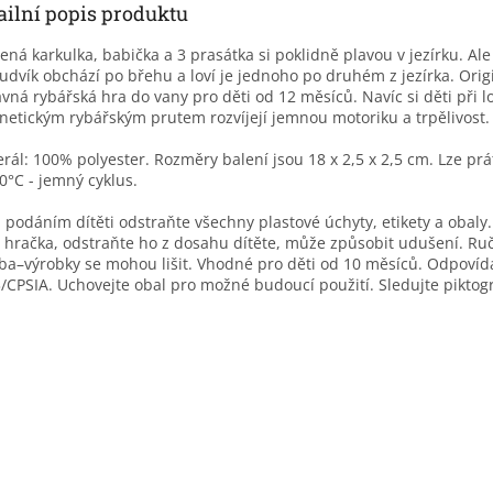
ailní popis produktu
ená karkulka, babička a 3 prasátka si poklidně plavou v jezírku. Ale
Ludvík obchází po břehu a loví je jednoho po druhém z jezírka. Orig
vná rybářská hra do vany pro děti od 12 měsíců. Navíc si děti při l
etickým rybářským prutem rozvíjejí jemnou motoriku a trpělivost.
rál: 100% polyester. Rozměry balení jsou 18 x 2,5 x 2,5 cm. Lze prá
0°C - jemný cyklus.
 podáním dítěti odstraňte všechny plastové úchyty, etikety a obaly
 hračka, odstraňte ho z dosahu dítěte, může způsobit udušení. Ru
ba–výrobky se mohou lišit. Vhodné pro děti od 10 měsíců. Odpoví
/CPSIA. Uchovejte obal pro možné budoucí použití. Sledujte piktog