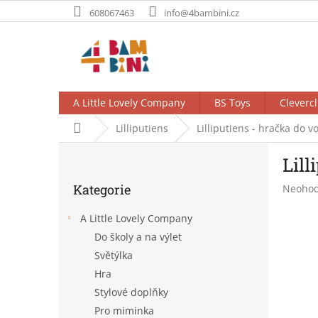
Přejít
608067463
info@4bambini.cz
na
obsah
A Little Lovely Company
BS Toys
Clevercl
Domů
Lilliputiens
Lilliputiens - hračka do vo
P
Lill
o
Přeskočit
s
Kategorie
Průměr
Neoho
kategorie
t
hodnoc
r
produk
A Little Lovely Company
a
je
Do školy a na výlet
n
0,0
Světýlka
z
n
5
í
Hra
hvězdič
p
Stylové doplňky
a
Pro miminka