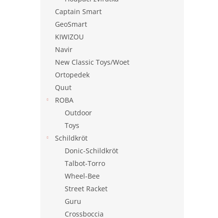
Captain Smart
GeoSmart
KIWIZOU
Navir
New Classic Toys/Woet
Ortopedek
Quut
ROBA
Outdoor
Toys
Schildkröt
Donic-Schildkröt
Talbot-Torro
Wheel-Bee
Street Racket
Guru
Crossboccia