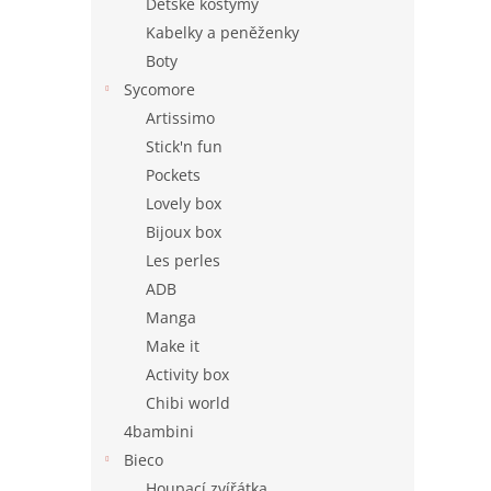
Dětské kostýmy
Kabelky a peněženky
Boty
Sycomore
Artissimo
Stick'n fun
Pockets
Lovely box
Bijoux box
Les perles
ADB
Manga
Make it
Activity box
Chibi world
4bambini
Bieco
Houpací zvířátka