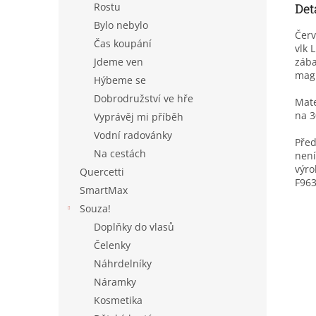
Rostu
Det
Bylo nebylo
Červ
Čas koupání
vlk 
Jdeme ven
zába
magn
Hýbeme se
Dobrodružství ve hře
Mate
na 3
Vyprávěj mi příběh
Vodní radovánky
Před
Na cestách
není
výro
Quercetti
F963
SmartMax
Souza!
Doplňky do vlasů
Čelenky
Náhrdelníky
Náramky
Kosmetika