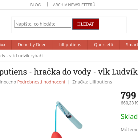
BLOG
ARCHIV NEWSLETTERŮ
HLEDAT
ixx
Done by Deer
Lilliputiens
Quercetti
Smar
dy - vlk Ludvík rybaří
iputiens - hračka do vody - vlk Ludvík
né
dnoceno
Podrobnosti hodnocení
Značka:
Lilliputiens
ení
799
tu
660,33 K
Měrná
Skla
cena:
ek.
Můžeme 