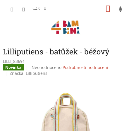
Přejít
NÁKU
na
CZK
obsah
KOŠÍK
Lilliputiens - batůžek - béžový
LILLI_83691
Průměrné
Neohodnoceno
Podrobnosti hodnocení
Novinka
hodnocení
Značka:
Lilliputiens
produktu
je
0,0
z
5
hvězdiček.