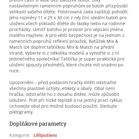
nastavitelným ramenním popruhům se batoh přizpůsobí
velikosti vašeho dítěte. Polstrovaná záda zajišťují pohodlí.
Jeho rozměry 11 x 29 x 30 cm z něj činí ideální batoh pro
uložení všech pokladů dítěte do školky nebo na rodinné
procházky. Uvnitř batohu je prostor pro vepsání jména
malého majitele. A pro větší bezpečnost je na jednom z
ramenních popruhů reflexní proužek. Batůžek Mix &
Match lze doplnit taštičkou Mix & Match na přední
straně. Vyberte si z několika modelů a vytvořte si z ní
jedinečného společníka! Taštička je super praktická pro
uložení spousty předmětů, které chcete mít snadno po
ruce.
Upozornění – před podáním hračky dítěti odstraňte
všechny plastové úchyty, etikety a obaly. Obal není
hračka, odstraňte ho z dosahu dítěte, může způsobit
udušení. Prát při nízké teplotě a na jemný prací cyklus.
Uchovejte obal pro možné budoucí použití. Sledujte
piktogramy.
Doplňkové parametry
Kategorie
:
Lilliputiens