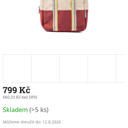
799 Kč
660,33 Kč bez DPH
Měrná
Skladem
(>5 ks)
cena:
Můžeme doručit do:
12.8.2026