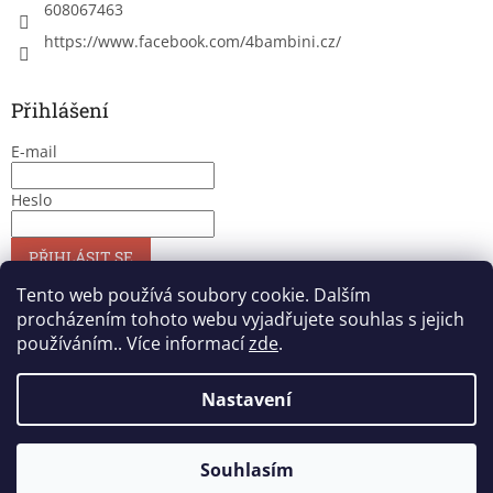
608067463
https://www.facebook.com/4bambini.cz/
Přihlášení
E-mail
Heslo
PŘIHLÁSIT SE
Nová registrace
Zapomenuté heslo
Tento web používá soubory cookie. Dalším
procházením tohoto webu vyjadřujete souhlas s jejich
používáním.. Více informací
zde
.
Vytvořil Shoptet
Nastavení
Copyright 2026
4bambini
. Všechna práva vyhrazena.
Upravit
Souhlasím
nastavení cookies