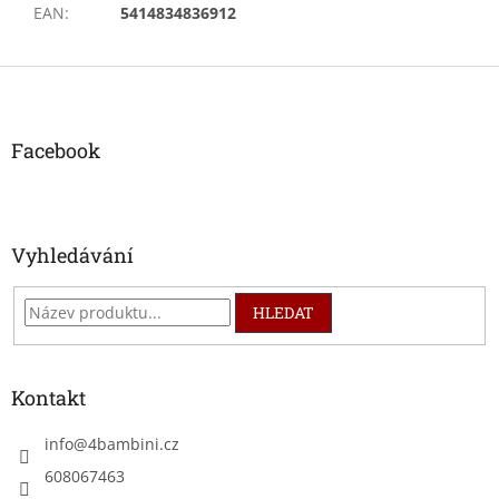
EAN
:
5414834836912
Z
á
p
a
Facebook
t
í
Vyhledávání
HLEDAT
Kontakt
info
@
4bambini.cz
608067463