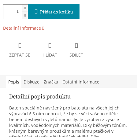
Přidat do košíku
Detailní informace
ZEPTAT SE
HLÍDAT
SDÍLET
Popis
Diskuze
Značka
Ostatní informace
Detailní popis produktu
Batoh speciálně navržený pro batolata na všech jejich
výpravách! S ním nehrozí, že by se věci vašeho dítěte
během deštivých výletů namočily. Je vyroben z vysoce
kvalitních, voděodolných materiálů. Díky béžovým tónům,
krásným barevným proužkům a malému ptáčkovi v
přední části si vaše děti batůžek oblíbí. Díky