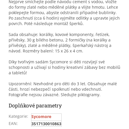
Nejprve smíchejte podle návodu cement s vodou, vložte
do formy zlaté nebo měděné plátky a vlijte hmotu. Lehce
poklepejte formou, abyste odstranili případné bublinky.
Po zaschnutí (cca 6 hodin) vyjměte odlitky a upravte jejich
povrch. Poté následuje montáž šperků.
Sada obsahuje: korálky, kovové komponenty, řetízek,
přívěsky, 30 g bílého betonu, 2 formičky (na korálky a
přívěsky), zlaté a měděné plátky, šperkařský nástroj a
návod. Rozměry balení: 15 x 26 x 4 cm.
Díky tvořivým sadám Sycomore si děti rozvíjejí své
schopnosti a užívají si hodiny kreativní zábavy bez mobilů
a tabletů!
Upozornění: Nevhodné pro děti do 3 let. Obsahuje malé
části, hrozí nebezpečí spolknutí nebo vdechnutí.
Fotografie nejsou závazné. Sledujte piktogramy.
Doplňkové parametry
Kategorie
:
Sycomore
EAN
:
3517130010863