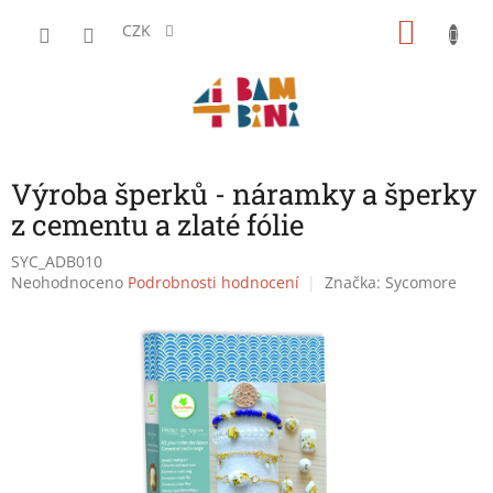
Přejít
NÁKU
na
CZK
obsah
KOŠÍK
Výroba šperků - náramky a šperky
z cementu a zlaté fólie
SYC_ADB010
Průměrné
Neohodnoceno
Podrobnosti hodnocení
Značka:
Sycomore
hodnocení
produktu
je
0,0
z
5
hvězdiček.