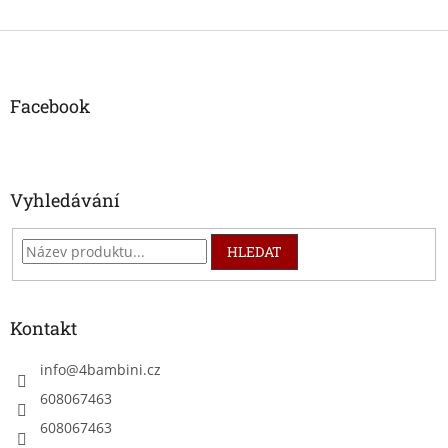
Z
á
p
a
Facebook
t
í
Vyhledávání
HLEDAT
Kontakt
info
@
4bambini.cz
608067463
608067463