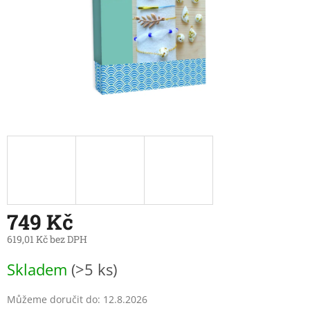
749 Kč
619,01 Kč bez DPH
Měrná
Skladem
(>5 ks)
cena:
Můžeme doručit do:
12.8.2026