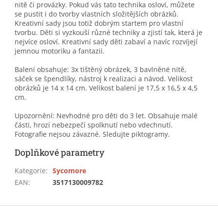
nitě či provázky. Pokud vás tato technika osloví, můžete
se pustit i do tvorby vlastních složitějších obrázků.
Kreativní sady jsou totiž dobrým startem pro vlastní
tvorbu. Děti si vyzkouší různé techniky a zjistí tak, která je
nejvíce osloví. Kreativní sady děti zabaví a navíc rozvíjejí
jemnou motoriku a fantazii.
Balení obsahuje: 3x tištěný obrázek, 3 bavlněné nitě,
sáček se špendlíky, nástroj k realizaci a návod. Velikost
obrázků je 14 x 14 cm. Velikost balení je 17,5 x 16,5 x 4,5
cm.
Upozornění: Nevhodné pro děti do 3 let. Obsahuje malé
části, hrozí nebezpečí spolknutí nebo vdechnutí.
Fotografie nejsou závazné. Sledujte piktogramy.
Doplňkové parametry
Kategorie
:
Sycomore
EAN
:
3517130009782
Z