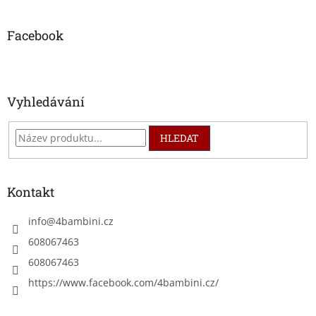
á
p
a
Facebook
t
í
Vyhledávání
HLEDAT
Kontakt
info
@
4bambini.cz
608067463
608067463
https://www.facebook.com/4bambini.cz/