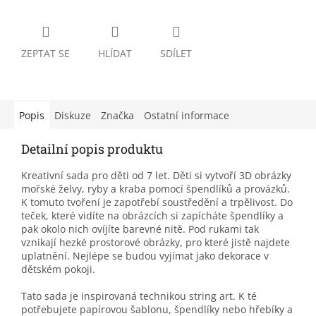
ZEPTAT SE
HLÍDAT
SDÍLET
Popis
Diskuze
Značka
Ostatní informace
Detailní popis produktu
Kreativní sada pro děti od 7 let. Děti si vytvoří 3D obrázky
mořské želvy, ryby a kraba pomocí špendlíků a provázků.
K tomuto tvoření je zapotřebí soustředění a trpělivost. Do
teček, které vidíte na obrázcích si zapícháte špendlíky a
pak okolo nich ovíjíte barevné nitě. Pod rukami tak
vznikají hezké prostorové obrázky, pro které jistě najdete
uplatnění. Nejlépe se budou vyjímat jako dekorace v
dětském pokoji.
Tato sada je inspirovaná technikou string art. K té
potřebujete papírovou šablonu, špendlíky nebo hřebíky a