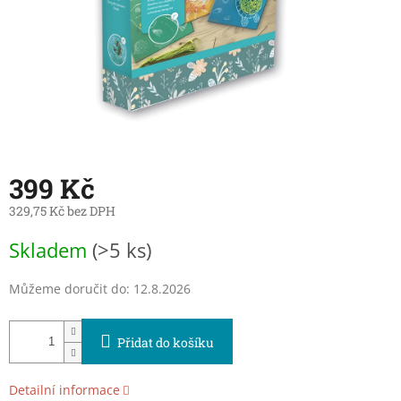
399 Kč
329,75 Kč bez DPH
Měrná
Skladem
(>5 ks)
cena:
Můžeme doručit do:
12.8.2026
Přidat do košíku
Detailní informace