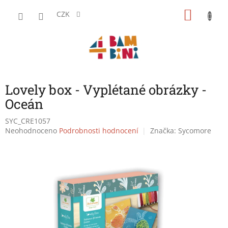
Přejít
NÁKU
na
CZK
obsah
KOŠÍK
Lovely box - Vyplétané obrázky -
Oceán
SYC_CRE1057
Průměrné
Neohodnoceno
Podrobnosti hodnocení
Značka:
Sycomore
hodnocení
produktu
je
0,0
z
5
hvězdiček.