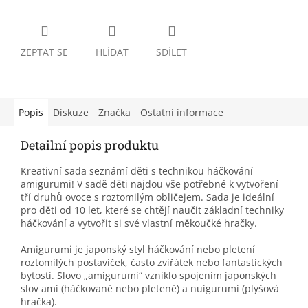
ZEPTAT SE
HLÍDAT
SDÍLET
Popis
Diskuze
Značka
Ostatní informace
Detailní popis produktu
Kreativní sada seznámí děti s technikou háčkování
amigurumi! V sadě děti najdou vše potřebné k vytvoření
tří druhů ovoce s roztomilým obličejem. Sada je ideální
pro děti od 10 let, které se chtějí naučit základní techniky
háčkování a vytvořit si své vlastní měkoučké hračky.
Amigurumi je japonský styl háčkování nebo pletení
roztomilých postaviček, často zvířátek nebo fantastických
bytostí. Slovo „amigurumi“ vzniklo spojením japonských
slov ami (háčkované nebo pletené) a nuigurumi (plyšová
hračka).