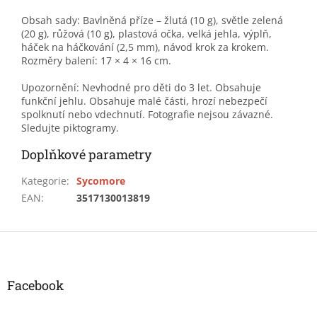
Obsah sady: Bavlněná příze – žlutá (10 g), světle zelená
(20 g), růžová (10 g), plastová očka, velká jehla, výplň,
háček na háčkování (2,5 mm), návod krok za krokem.
Rozměry balení: 17 × 4 × 16 cm.
Upozornění: Nevhodné pro děti do 3 let. Obsahuje
funkční jehlu. Obsahuje malé části, hrozí nebezpečí
spolknutí nebo vdechnutí. Fotografie nejsou závazné.
Sledujte piktogramy.
Doplňkové parametry
Kategorie
:
Sycomore
EAN
:
3517130013819
Z
á
p
a
Facebook
t
í