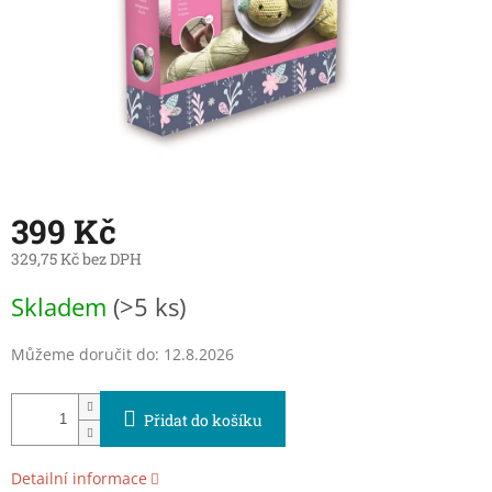
399 Kč
329,75 Kč bez DPH
Měrná
Skladem
(>5 ks)
cena:
Můžeme doručit do:
12.8.2026
Přidat do košíku
Detailní informace