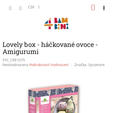
Přejít
NÁKU
na
CZK
obsah
KOŠÍK
Lovely box - háčkované ovoce -
Amigurumi
SYC_CRE1075
Průměrné
Neohodnoceno
Podrobnosti hodnocení
Značka:
Sycomore
hodnocení
produktu
je
0,0
z
5
hvězdiček.