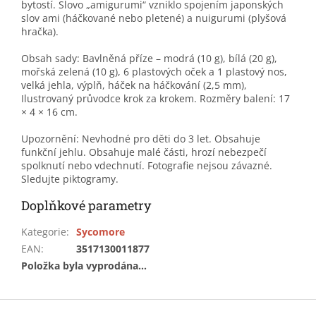
bytostí. Slovo „amigurumi“ vzniklo spojením japonských
slov ami (háčkované nebo pletené) a nuigurumi (plyšová
hračka).
Obsah sady: Bavlněná příze – modrá (10 g), bílá (20 g),
mořská zelená (10 g), 6 plastových oček a 1 plastový nos,
velká jehla, výplň, háček na háčkování (2,5 mm),
Ilustrovaný průvodce krok za krokem. Rozměry balení: 17
× 4 × 16 cm.
Upozornění: Nevhodné pro děti do 3 let. Obsahuje
funkční jehlu. Obsahuje malé části, hrozí nebezpečí
spolknutí nebo vdechnutí. Fotografie nejsou závazné.
Sledujte piktogramy.
Doplňkové parametry
Kategorie
:
Sycomore
EAN
:
3517130011877
Položka byla vyprodána…
Z