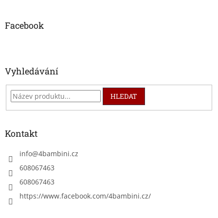
á
p
a
Facebook
t
í
Vyhledávání
HLEDAT
Kontakt
info
@
4bambini.cz
608067463
608067463
https://www.facebook.com/4bambini.cz/