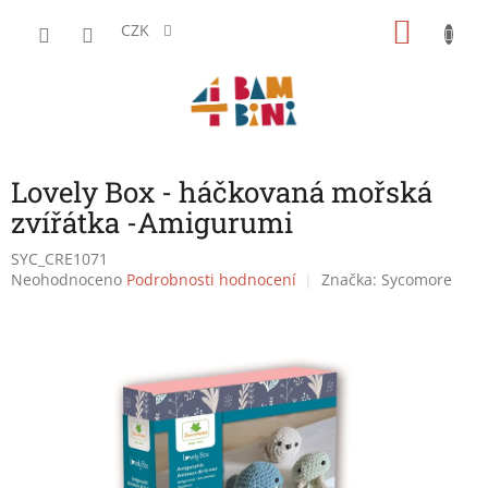
Přejít
NÁKU
na
CZK
obsah
KOŠÍK
Lovely Box - háčkovaná mořská
zvířátka -Amigurumi
SYC_CRE1071
Průměrné
Neohodnoceno
Podrobnosti hodnocení
Značka:
Sycomore
hodnocení
produktu
je
0,0
z
5
hvězdiček.