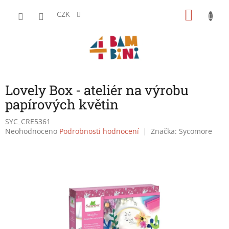
Přejít
NÁKU
na
CZK
obsah
KOŠÍK
Lovely Box - ateliér na výrobu
papírových květin
SYC_CRE5361
Průměrné
Neohodnoceno
Podrobnosti hodnocení
Značka:
Sycomore
hodnocení
produktu
je
0,0
z
5
hvězdiček.