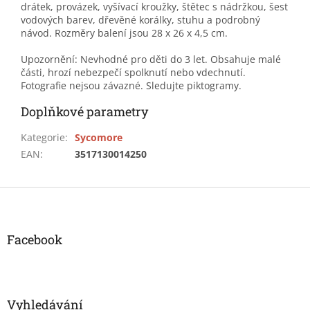
drátek, provázek, vyšívací kroužky, štětec s nádržkou, šest
vodových barev, dřevěné korálky, stuhu a podrobný
návod. Rozměry balení jsou 28 x 26 x 4,5 cm.
Upozornění: Nevhodné pro děti do 3 let. Obsahuje malé
části, hrozí nebezpečí spolknutí nebo vdechnutí.
Fotografie nejsou závazné. Sledujte piktogramy.
Doplňkové parametry
Kategorie
:
Sycomore
EAN
:
3517130014250
Z
á
p
a
Facebook
t
í
Vyhledávání