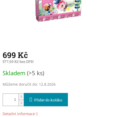
699 Kč
577,69 Kč bez DPH
Měrná
Skladem
(>5 ks)
cena:
Můžeme doručit do:
12.8.2026
Přidat do košíku
Detailní informace