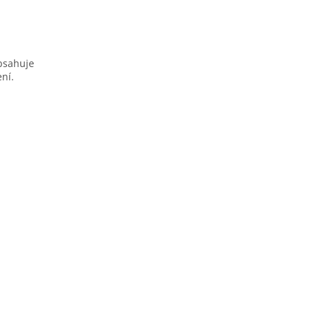
bsahuje
ní.