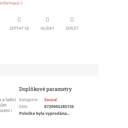
 informace
ZEPTAT SE
HLÍDAT
SDÍLET
Doplňkové parametry
 a ladící
Kategorie
:
Souza!
rkům
EAN
:
8720955285735
ocení i
Položka byla vyprodána…