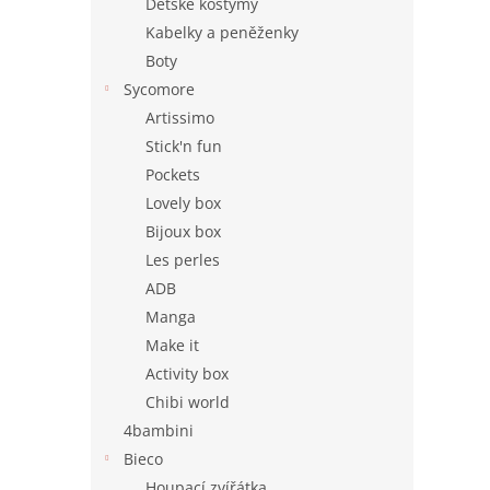
Dětské kostýmy
Kabelky a peněženky
Boty
Sycomore
Artissimo
Stick'n fun
Pockets
Lovely box
Bijoux box
Les perles
ADB
Manga
Make it
Activity box
Chibi world
4bambini
Bieco
Houpací zvířátka