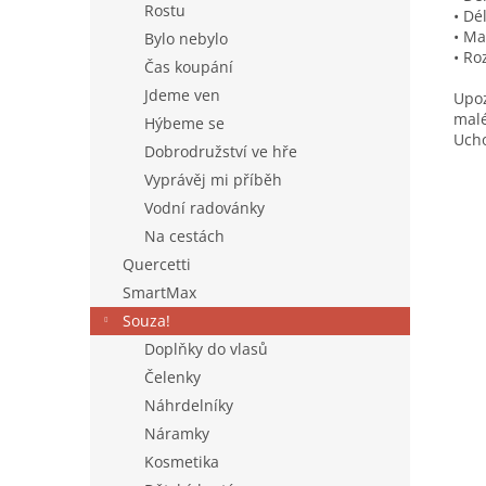
Rostu
• Dé
• Ma
Bylo nebylo
• Ro
Čas koupání
Jdeme ven
Upoz
malé
Hýbeme se
Ucho
Dobrodružství ve hře
Vyprávěj mi příběh
Vodní radovánky
Na cestách
Quercetti
SmartMax
Souza!
Doplňky do vlasů
Čelenky
Náhrdelníky
Náramky
Kosmetika