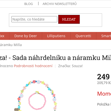
BLOG
ARCHIV NEWSLETTERŮ
HLEDAT
ixx
Done by Deer
Lilliputiens
Quercetti
Smar
náramku Milla
za! - Sada náhrdelníku a náramku Mi
né
dnoceno
Podrobnosti hodnocení
Značka:
Souza!
ení
249
tu
205,79 K
Měrná
Mome
cena:
ek.
Položka