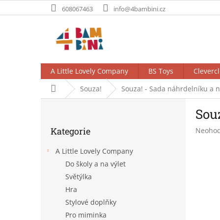
Přejít
608067463
info@4bambini.cz
na
obsah
A Little Lovely Company
BS Toys
Clevercl
Domů
Souza!
Souza! - Sada náhrdelníku a 
P
Sou
o
Přeskočit
s
Kategorie
Průměr
Neoho
kategorie
t
hodnoc
r
produk
A Little Lovely Company
a
je
Do školy a na výlet
n
0,0
Světýlka
z
n
5
í
Hra
hvězdič
p
Stylové doplňky
a
Pro miminka