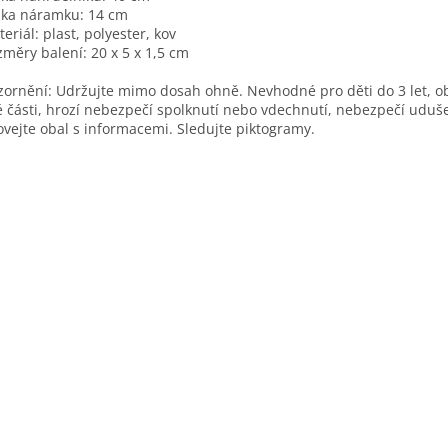
lka náramku: 14 cm
teriál: plast, polyester, kov
změry balení: 20 x 5 x 1,5 cm
ornění: Udržujte mimo dosah ohně. Nevhodné pro děti do 3 let, o
 části, hrozí nebezpečí spolknutí nebo vdechnutí, nebezpečí uduše
vejte obal s informacemi. Sledujte piktogramy.