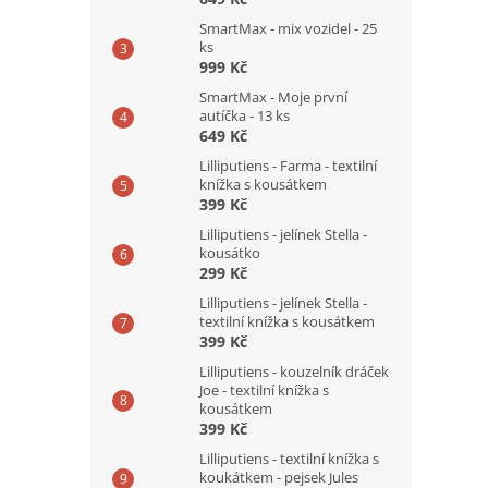
SmartMax - mix vozidel - 25
ks
999 Kč
SmartMax - Moje první
autíčka - 13 ks
649 Kč
Lilliputiens - Farma - textilní
knížka s kousátkem
399 Kč
Lilliputiens - jelínek Stella -
kousátko
299 Kč
Lilliputiens - jelínek Stella -
textilní knížka s kousátkem
399 Kč
Lilliputiens - kouzelník dráček
Joe - textilní knížka s
kousátkem
399 Kč
Lilliputiens - textilní knížka s
koukátkem - pejsek Jules