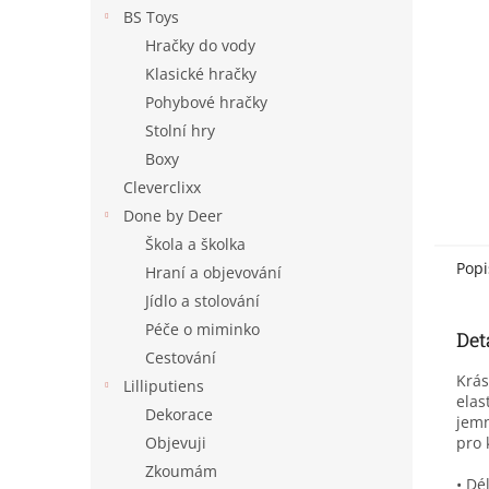
n
BS Toys
e
Hračky do vody
l
Klasické hračky
Pohybové hračky
Stolní hry
Boxy
Cleverclixx
Done by Deer
Škola a školka
Popi
Hraní a objevování
Jídlo a stolování
Péče o miminko
Det
Cestování
Krás
Lilliputiens
elas
Dekorace
jemn
pro 
Objevuji
Zkoumám
• Dé