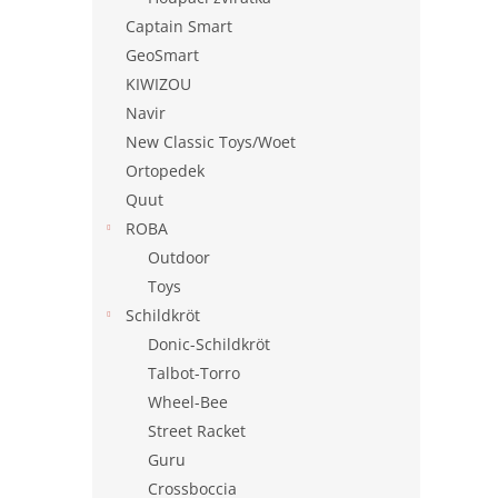
Captain Smart
GeoSmart
KIWIZOU
Navir
New Classic Toys/Woet
Ortopedek
Quut
ROBA
Outdoor
Toys
Schildkröt
Donic-Schildkröt
Talbot-Torro
Wheel-Bee
Street Racket
Guru
Crossboccia