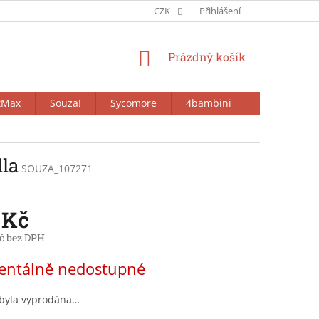
CZK
Přihlášení
NÁKUPNÍ
Prázdný košík
KOŠÍK
tMax
Souza!
Sycomore
4bambini
Bieco
lla
SOUZA_107271
 Kč
č bez DPH
ntálně nedostupné
 byla vyprodána…