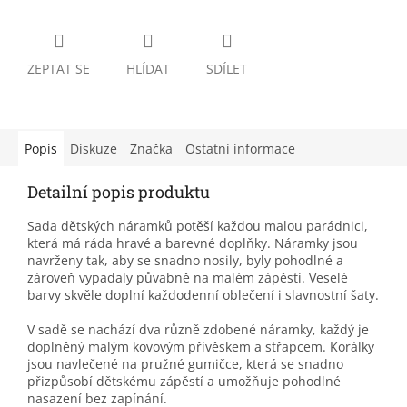
ZEPTAT SE
HLÍDAT
SDÍLET
Popis
Diskuze
Značka
Ostatní informace
Detailní popis produktu
Sada dětských náramků potěší každou malou parádnici,
která má ráda hravé a barevné doplňky. Náramky jsou
navrženy tak, aby se snadno nosily, byly pohodlné a
zároveň vypadaly půvabně na malém zápěstí. Veselé
barvy skvěle doplní každodenní oblečení i slavnostní šaty.
V sadě se nachází dva různě zdobené náramky, každý je
doplněný malým kovovým přívěskem a střapcem. Korálky
jsou navlečené na pružné gumičce, která se snadno
přizpůsobí dětskému zápěstí a umožňuje pohodlné
nasazení bez zapínání.