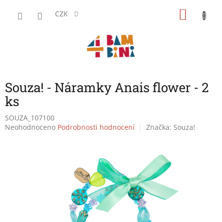
Přejít
NÁKU
na
CZK
obsah
KOŠÍK
Souza! - Náramky Anais flower - 2
ks
SOUZA_107100
Průměrné
Neohodnoceno
Podrobnosti hodnocení
Značka:
Souza!
hodnocení
produktu
je
0,0
z
5
hvězdiček.