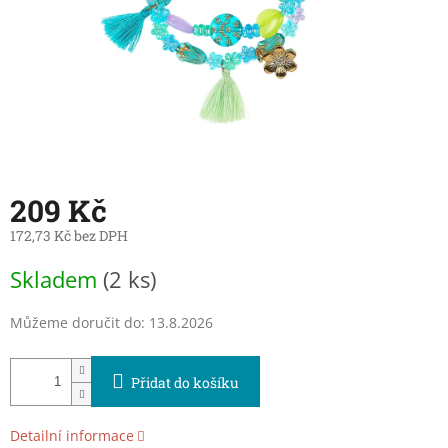
209 Kč
172,73 Kč bez DPH
Měrná
Skladem
(2 ks)
cena:
Můžeme doručit do:
13.8.2026
Přidat do košíku
Detailní informace