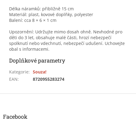
Délka náramků: přibližně 15 cm
Materiál: plast, kovové doplňky, polyester
Balení: cca 8 × 6 × 1 cm
Upozornění: Udržujte mimo dosah ohně. Nevhodné pro
děti do 3 let, obsahuje malé části, hrozí nebezpečí
spolknutí nebo vdechnutí, nebezpečí udušení. Uchovejte
obal s informacemi.
Doplňkové parametry
Kategorie
:
Souza!
EAN
:
8720955283274
Z
á
p
a
Facebook
t
í