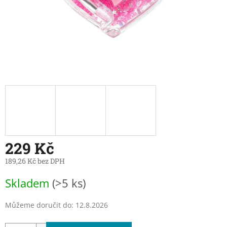
229 Kč
189,26 Kč bez DPH
Měrná
Skladem
(>5 ks)
cena:
Můžeme doručit do:
12.8.2026