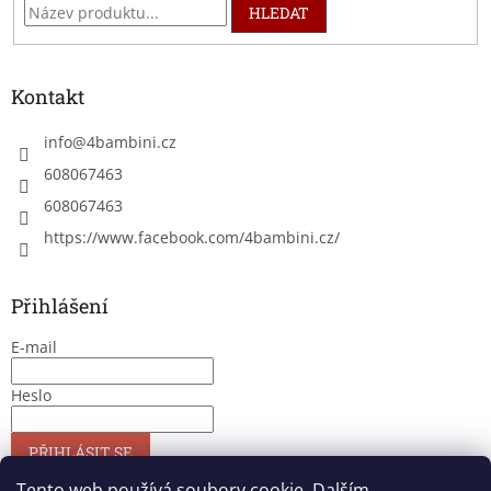
HLEDAT
Kontakt
info
@
4bambini.cz
608067463
608067463
https://www.facebook.com/4bambini.cz/
Přihlášení
E-mail
Heslo
PŘIHLÁSIT SE
Nová registrace
Zapomenuté heslo
Tento web používá soubory cookie. Dalším