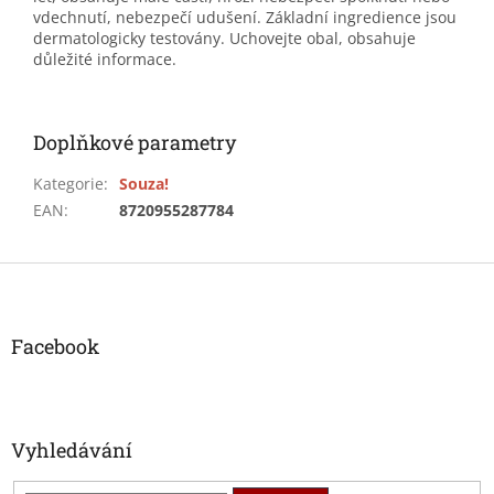
vdechnutí, nebezpečí udušení. Základní ingredience jsou
dermatologicky testovány. Uchovejte obal, obsahuje
důležité informace.
Doplňkové parametry
Kategorie
:
Souza!
EAN
:
8720955287784
Z
á
p
a
Facebook
t
í
Vyhledávání