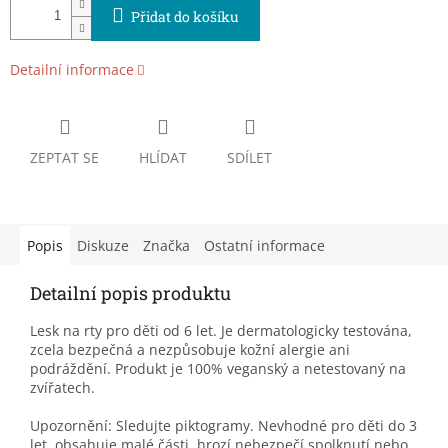
Přidat do košíku
Detailní informace
ZEPTAT SE
HLÍDAT
SDÍLET
Popis
Diskuze
Značka
Ostatní informace
Detailní popis produktu
Lesk na rty pro děti od 6 let. Je dermatologicky testována,
zcela bezpečná a nezpůsobuje kožní alergie ani
podráždění. Produkt je 100% veganský a netestovaný na
zvířatech.
Upozornění: Sledujte piktogramy. Nevhodné pro děti do 3
let, obsahuje malé části, hrozí nebezpečí spolknutí nebo