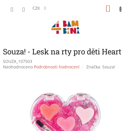
Přejít
NÁKU
na
CZK
obsah
KOŠÍK
Souza! - Lesk na rty pro děti Heart
SOUZA_107503
Průměrné
Neohodnoceno
Podrobnosti hodnocení
Značka:
Souza!
hodnocení
produktu
je
0,0
z
5
hvězdiček.