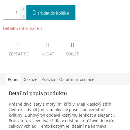
Přidat do košíku
Detailní informace
ZEPTAT SE
HLÍDAT
SDÍLET
Popis
Diskuze
Značka
Ostatní informace
Detailní popis produktu
Krásné dívčí šaty s motýlími křídly. Mají klasický střih,
živůtek s dvojitými ramínky a v pase jsou ozdobné
květiny. Duhový tyl dodává kostýmu lehkost a eleganci.
Průsvitná, vícevrstvá křídla v odstínech růžové dotvářejí
celkový vzhled. Tento kostým je ideální na karneval,