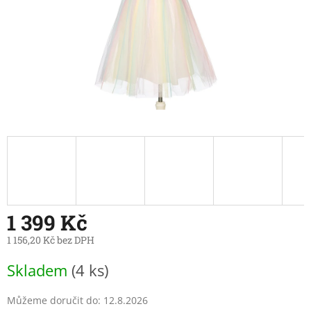
1 399 Kč
1 156,20 Kč bez DPH
Měrná
Skladem
(4 ks)
cena:
Můžeme doručit do:
12.8.2026