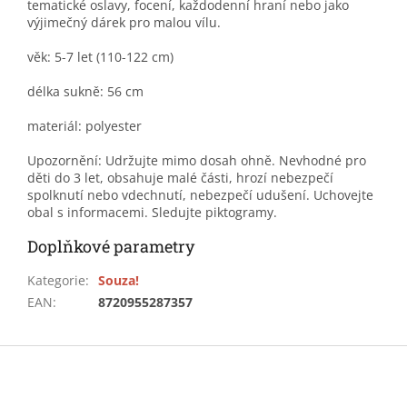
tematické oslavy, focení, každodenní hraní nebo jako
výjimečný dárek pro malou vílu.
věk: 5-7 let (110-122 cm)
délka sukně: 56 cm
materiál: polyester
Upozornění: Udržujte mimo dosah ohně. Nevhodné pro
děti do 3 let, obsahuje malé části, hrozí nebezpečí
spolknutí nebo vdechnutí, nebezpečí udušení. Uchovejte
obal s informacemi. Sledujte piktogramy.
Doplňkové parametry
Kategorie
:
Souza!
EAN
:
8720955287357
Z
á
p