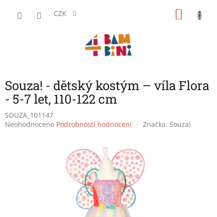
Přejít
NÁKU
na
CZK
obsah
KOŠÍK
Souza! - dětský kostým – víla Flora
- 5-7 let, 110-122 cm
SOUZA_101147
Průměrné
Neohodnoceno
Podrobnosti hodnocení
Značka:
Souza!
hodnocení
produktu
je
0,0
z
5
hvězdiček.