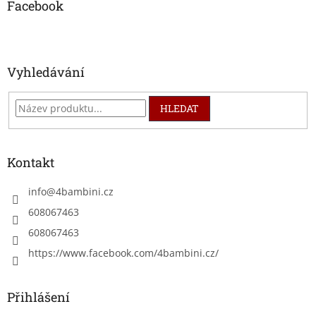
a
Facebook
t
í
Vyhledávání
HLEDAT
Kontakt
info
@
4bambini.cz
608067463
608067463
https://www.facebook.com/4bambini.cz/
Přihlášení