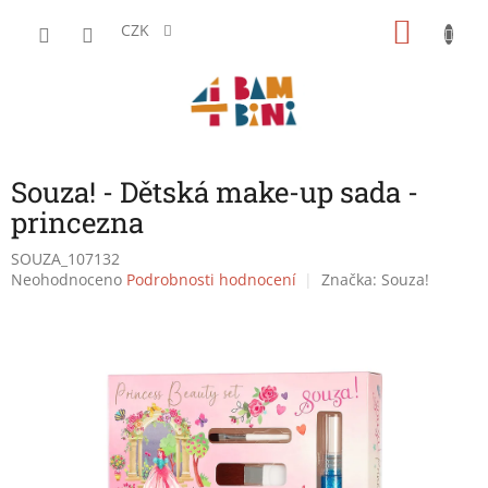
Přejít
NÁKU
na
CZK
obsah
KOŠÍK
Souza! - Dětská make-up sada -
princezna
SOUZA_107132
Průměrné
Neohodnoceno
Podrobnosti hodnocení
Značka:
Souza!
hodnocení
produktu
je
0,0
z
5
hvězdiček.