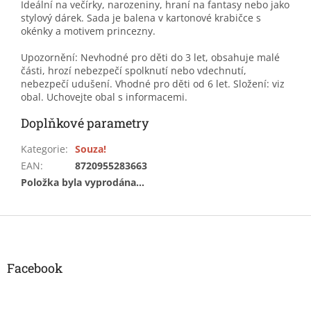
Ideální na večírky, narozeniny, hraní na fantasy nebo jako
stylový dárek. Sada je balena v kartonové krabičce s
okénky a motivem princezny.
Upozornění: Nevhodné pro děti do 3 let, obsahuje malé
části, hrozí nebezpečí spolknutí nebo vdechnutí,
nebezpečí udušení. Vhodné pro děti od 6 let. Složení: viz
obal. Uchovejte obal s informacemi.
Doplňkové parametry
Kategorie
:
Souza!
EAN
:
8720955283663
Položka byla vyprodána…
Z
á
p
a
Facebook
t
í