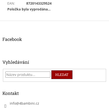
EAN
:
8720143329524
Položka byla vyprodána…
Z
á
p
a
Facebook
t
í
Vyhledávání
HLEDAT
Kontakt
info
@
4bambini.cz