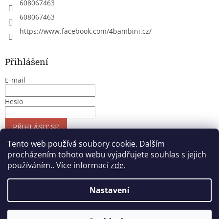
608067463
608067463
https://www.facebook.com/4bambini.cz/
Přihlášení
E-mail
Heslo
PŘIHLÁSIT SE
Nová registrace
Zapomenuté heslo
Tento web používá soubory cookie. Dalším
procházením tohoto webu vyjadřujete souhlas s jejich
používáním.. Více informací
zde
.
Vytvořil Shoptet
Nastavení
Copyright 2026
4bambini
. Všechna práva vyhrazena.
Upravit