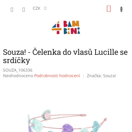
Přejít
NÁKU
na
CZK
obsah
KOŠÍK
Souza! - Čelenka do vlasů Lucille se
srdíčky
SOUZA_106336
Průměrné
Neohodnoceno
Podrobnosti hodnocení
Značka:
Souza!
hodnocení
produktu
je
0,0
z
5
hvězdiček.