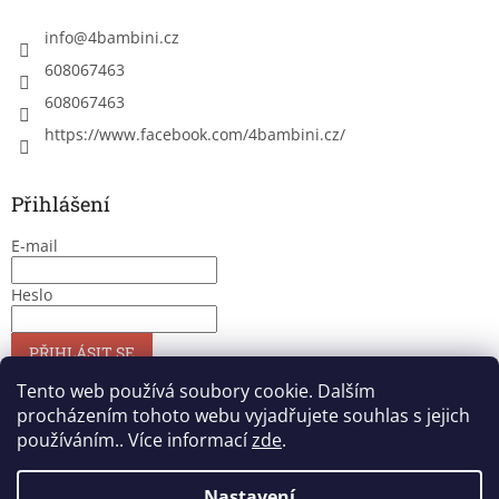
info
@
4bambini.cz
608067463
608067463
https://www.facebook.com/4bambini.cz/
Přihlášení
E-mail
Heslo
PŘIHLÁSIT SE
Nová registrace
Zapomenuté heslo
Tento web používá soubory cookie. Dalším
procházením tohoto webu vyjadřujete souhlas s jejich
používáním.. Více informací
zde
.
Vytvořil Shoptet
Nastavení