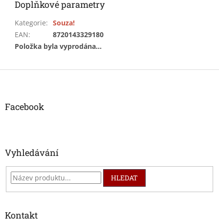
Doplňkové parametry
Kategorie
:
Souza!
EAN
:
8720143329180
Položka byla vyprodána…
Z
á
p
a
Facebook
t
í
Vyhledávání
HLEDAT
Kontakt