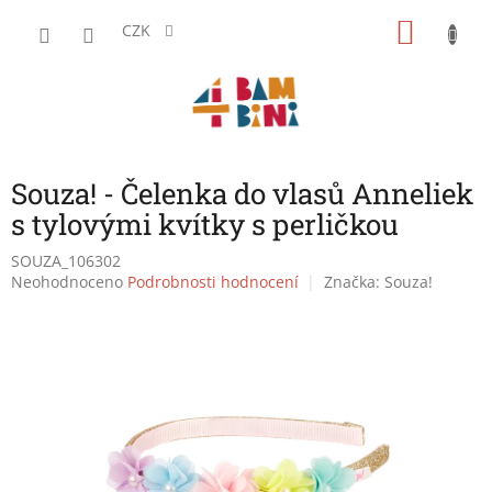
Přejít
NÁKU
na
CZK
obsah
KOŠÍK
Souza! - Čelenka do vlasů Anneliek
s tylovými kvítky s perličkou
SOUZA_106302
Průměrné
Neohodnoceno
Podrobnosti hodnocení
Značka:
Souza!
hodnocení
produktu
je
0,0
z
5
hvězdiček.