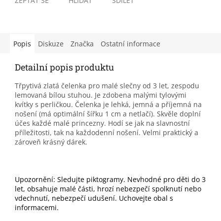
ZEPTAT SE
HLÍDAT
SDÍLET
Popis
Diskuze
Značka
Ostatní informace
Detailní popis produktu
Třpytivá zlatá čelenka pro malé slečny od 3 let, zespodu
lemovaná bílou stuhou. Je zdobena malými tylovými
kvítky s perličkou. Čelenka je lehká, jemná a příjemná na
nošení (má optimální šířku 1 cm a netlačí). Skvěle doplní
účes každé malé princezny. Hodí se jak na slavnostní
příležitosti, tak na každodenní nošení. Velmi praktický a
zároveň krásný dárek.
Upozornění: Sledujte piktogramy. Nevhodné pro děti do 3
let, obsahuje malé části, hrozí nebezpečí spolknutí nebo
vdechnutí, nebezpečí udušení. Uchovejte obal s
informacemi.