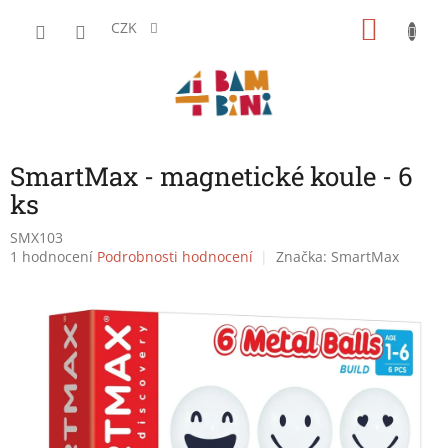
Přejít
NÁKU
na
CZK
obsah
KOŠÍK
SmartMax - magnetické koule - 6
ks
SMX103
Průměrné
1 hodnocení
Podrobnosti hodnocení
Značka:
SmartMax
hodnocení
produktu
je
5,0
z
5
hvězdiček.