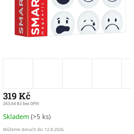
319 Kč
263,64 Kč bez DPH
Měrná
Skladem
(>5 ks)
cena:
Můžeme doručit do:
12.8.2026