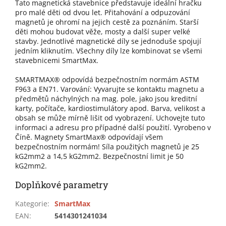
Tato magnetická stavebnice představuje ideální hračku
pro malé děti od dvou let. Přitahování a odpuzování
magnetů je ohromí na jejich cestě za poznáním. Starší
děti mohou budovat věže, mosty a další super velké
stavby. Jednotlivé magnetické díly se jednoduše spojují
jedním kliknutím. Všechny díly lze kombinovat se všemi
stavebnicemi SmartMax.
SMARTMAX® odpovídá bezpečnostním normám ASTM
F963 a EN71. Varování: Vyvarujte se kontaktu magnetu a
předmětů náchylných na mag. pole, jako jsou kreditní
karty, počítače, kardiostimulátory apod. Barva, velikost a
obsah se může mírně lišit od vyobrazení. Uchovejte tuto
informaci a adresu pro případné další použití. Vyrobeno v
Číně. Magnety SmartMax® odpovídají všem
bezpečnostním normám! Síla použitých magnetů je 25
kG2mm2 a 14,5 kG2mm2. Bezpečnostní limit je 50
kG2mm2.
Doplňkové parametry
Kategorie
:
SmartMax
EAN
:
5414301241034