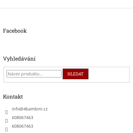
Z
á
p
a
Facebook
t
í
Vyhledávání
HLEDAT
Kontakt
info
@
4bambini.cz
608067463
608067463