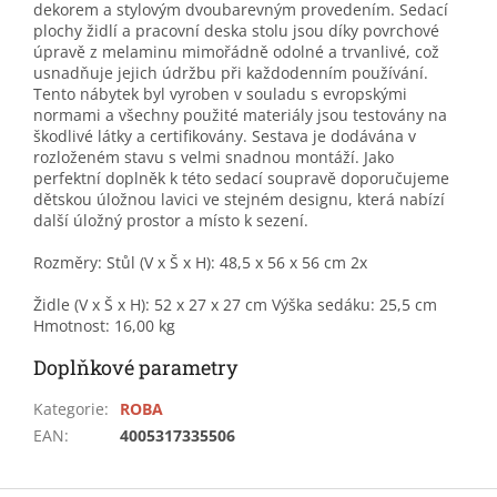
dekorem a stylovým dvoubarevným provedením. Sedací
plochy židlí a pracovní deska stolu jsou díky povrchové
úpravě z melaminu mimořádně odolné a trvanlivé, což
usnadňuje jejich údržbu při každodenním používání.
Tento nábytek byl vyroben v souladu s evropskými
normami a všechny použité materiály jsou testovány na
škodlivé látky a certifikovány. Sestava je dodávána v
rozloženém stavu s velmi snadnou montáží. Jako
perfektní doplněk k této sedací soupravě doporučujeme
dětskou úložnou lavici ve stejném designu, která nabízí
další úložný prostor a místo k sezení.
Rozměry: Stůl (V x Š x H): 48,5 x 56 x 56 cm 2x
Židle (V x Š x H): 52 x 27 x 27 cm Výška sedáku: 25,5 cm
Hmotnost: 16,00 kg
Doplňkové parametry
Kategorie
:
ROBA
EAN
:
4005317335506