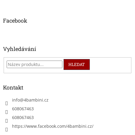
Z
á
p
a
Facebook
t
í
Vyhledávání
HLEDAT
Kontakt
info
@
4bambini.cz
608067463
608067463
https://www.facebook.com/4bambini.cz/