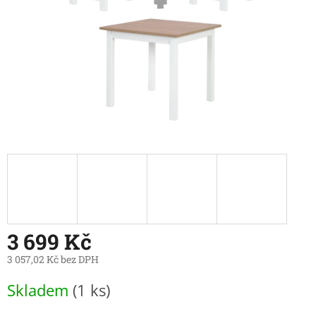
3 699 Kč
3 057,02 Kč bez DPH
Měrná
Skladem
(1 ks)
cena: