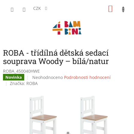
Přejít
NÁKU
na
CZK
obsah
KOŠÍK
ROBA - třídílná dětská sedací
souprava Woody – bílá/natur
ROBA_450040HWE
Průměrné
Neohodnoceno
Podrobnosti hodnocení
Novinka
hodnocení
Značka:
ROBA
produktu
je
0,0
z
5
hvězdiček.