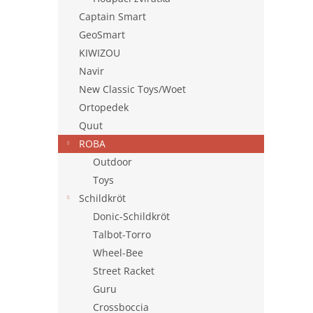
Captain Smart
GeoSmart
KIWIZOU
Navir
New Classic Toys/Woet
Ortopedek
Quut
ROBA
Outdoor
Toys
Schildkröt
Donic-Schildkröt
Talbot-Torro
Wheel-Bee
Street Racket
Guru
Crossboccia