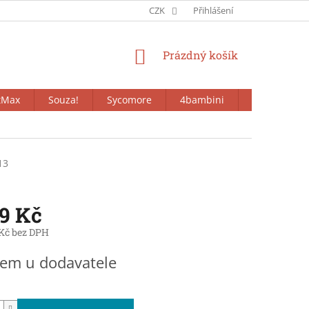
CZK
Přihlášení
NÁKUPNÍ
Prázdný košík
KOŠÍK
tMax
Souza!
Sycomore
4bambini
Bieco
13
99 Kč
 Kč bez DPH
em u dodavatele