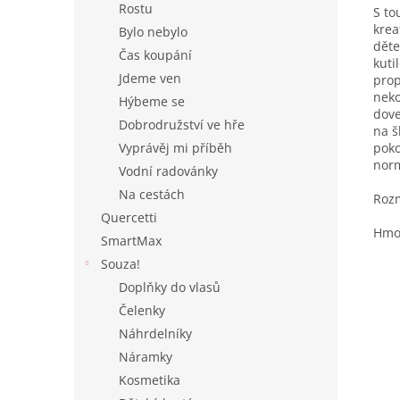
Rostu
S to
krea
Bylo nebylo
děte
Čas koupání
kuti
Jdeme ven
prop
neko
Hýbeme se
dove
Dobrodružství ve hře
na š
poko
Vyprávěj mi příběh
norm
Vodní radovánky
Na cestách
Rozm
Quercetti
Hmot
SmartMax
Souza!
Doplňky do vlasů
Čelenky
Náhrdelníky
Náramky
Kosmetika