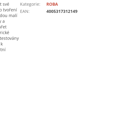
t své
Kategorie
:
ROBA
o tvoření
EAN
:
4005317312149
jdou malí
y a
ářet
rické
 testovány
 k
tní