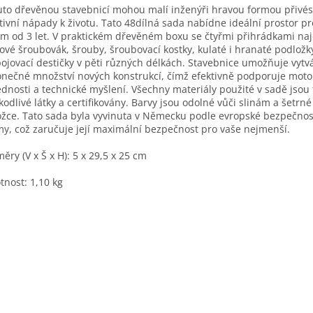
uto dřevěnou stavebnicí mohou malí inženýři hravou formou přivés
tivní nápady k životu. Tato 48dílná sada nabídne ideální prostor pr
m od 3 let. V praktickém dřevěném boxu se čtyřmi přihrádkami na
lové šroubovák, šrouby, šroubovací kostky, kulaté i hranaté podložk
ojovací destičky v pěti různých délkách. Stavebnice umožňuje vytv
nečné množství nových konstrukcí, čímž efektivně podporuje moto
dnosti a technické myšlení. Všechny materiály použité v sadě jsou
kodlivé látky a certifikovány. Barvy jsou odolné vůči slinám a šetrné
žce. Tato sada byla vyvinuta v Německu podle evropské bezpečnos
y, což zaručuje její maximální bezpečnost pro vaše nejmenší.
ěry (V x Š x H): 5 x 29,5 x 25 cm
nost: 1,10 kg