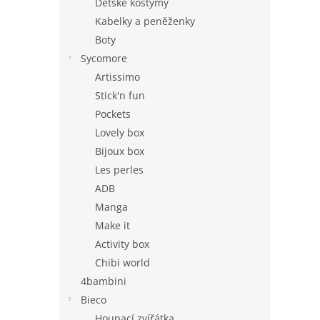
Dětské kostýmy
Kabelky a peněženky
Boty
Sycomore
Artissimo
Stick'n fun
Pockets
Lovely box
Bijoux box
Les perles
ADB
Manga
Make it
Activity box
Chibi world
4bambini
Bieco
Houpací zvířátka