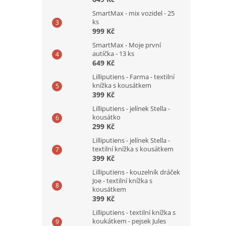
SmartMax - mix vozidel - 25
ks
999 Kč
SmartMax - Moje první
autíčka - 13 ks
649 Kč
Lilliputiens - Farma - textilní
knížka s kousátkem
399 Kč
Lilliputiens - jelínek Stella -
kousátko
299 Kč
Lilliputiens - jelínek Stella -
textilní knížka s kousátkem
399 Kč
Lilliputiens - kouzelník dráček
Joe - textilní knížka s
kousátkem
399 Kč
Lilliputiens - textilní knížka s
koukátkem - pejsek Jules