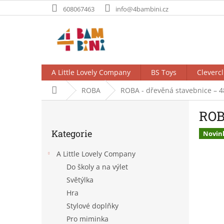
Přejít
608067463
info@4bambini.cz
na
obsah
A Little Lovely Company
BS Toys
Clevercl
Domů
ROBA
ROBA - dřevěná stavebnice – 4
P
ROB
o
Přeskočit
s
Kategorie
kategorie
Novin
t
r
A Little Lovely Company
a
Do školy a na výlet
n
Světýlka
n
í
Hra
p
Stylové doplňky
a
Pro miminka