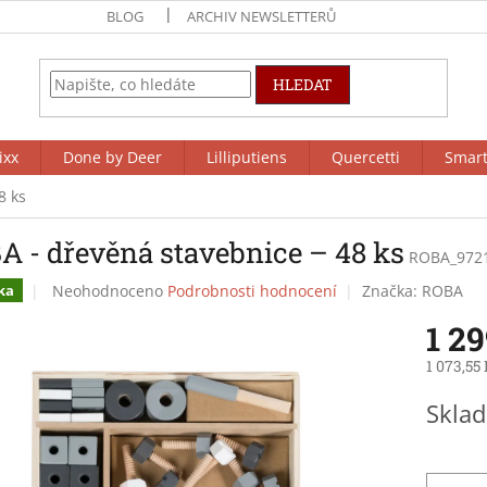
BLOG
ARCHIV NEWSLETTERŮ
HLEDAT
ixx
Done by Deer
Lilliputiens
Quercetti
Smar
8 ks
A - dřevěná stavebnice – 48 ks
ROBA_972
Průměrné
Neohodnoceno
Podrobnosti hodnocení
Značka:
ROBA
ka
hodnocení
1 2
produktu
je
1 073,55
0,0
z
Měrná
Sklad
5
cena:
hvězdiček.