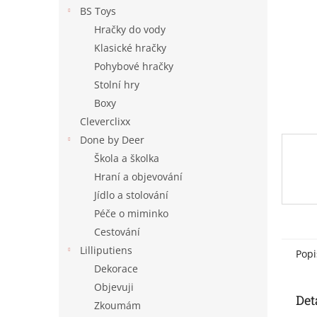
n
BS Toys
e
Hračky do vody
l
Klasické hračky
Pohybové hračky
Stolní hry
Boxy
Cleverclixx
Done by Deer
Škola a školka
Hraní a objevování
Jídlo a stolování
Péče o miminko
Cestování
Lilliputiens
Popi
Dekorace
Objevuji
Det
Zkoumám