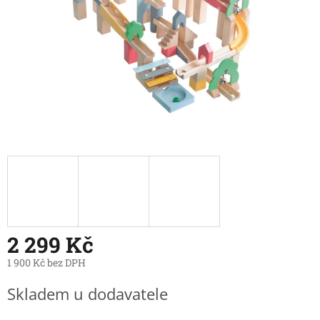
2 299 Kč
1 900 Kč bez DPH
Měrná
Skladem u dodavatele
cena: