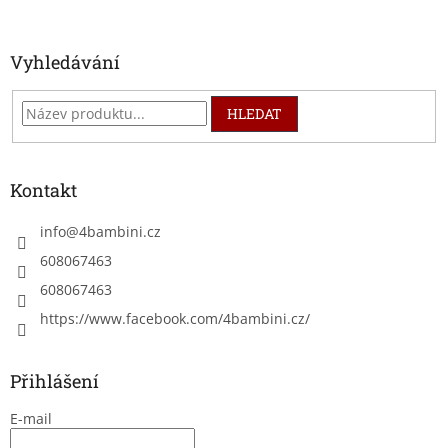
í
Vyhledávání
HLEDAT
Kontakt
info
@
4bambini.cz
608067463
608067463
https://www.facebook.com/4bambini.cz/
Přihlášení
E-mail