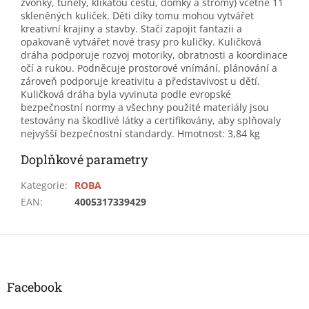
zvonky, tunely, klikatou cestu, domky a stromy) včetně 11
skleněných kuliček. Děti díky tomu mohou vytvářet
kreativní krajiny a stavby. Stačí zapojit fantazii a
opakovaně vytvářet nové trasy pro kuličky. Kuličková
dráha podporuje rozvoj motoriky, obratnosti a koordinace
očí a rukou. Podněcuje prostorové vnímání, plánování a
zároveň podporuje kreativitu a představivost u dětí.
Kuličková dráha byla vyvinuta podle evropské
bezpečnostní normy a všechny použité materiály jsou
testovány na škodlivé látky a certifikovány, aby splňovaly
nejvyšší bezpečnostní standardy. Hmotnost: 3,84 kg
Doplňkové parametry
Kategorie
:
ROBA
EAN
:
4005317339429
Z
á
p
a
Facebook
t