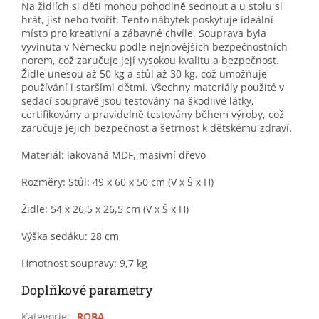
Na židlích si děti mohou pohodlně sednout a u stolu si
hrát, jíst nebo tvořit. Tento nábytek poskytuje ideální
místo pro kreativní a zábavné chvíle. Souprava byla
vyvinuta v Německu podle nejnovějších bezpečnostních
norem, což zaručuje její vysokou kvalitu a bezpečnost.
Židle unesou až 50 kg a stůl až 30 kg, což umožňuje
používání i staršími dětmi. Všechny materiály použité v
sedací soupravě jsou testovány na škodlivé látky,
certifikovány a pravidelně testovány během výroby, což
zaručuje jejich bezpečnost a šetrnost k dětskému zdraví.
Materiál: lakovaná MDF, masivní dřevo
Rozměry: Stůl: 49 x 60 x 50 cm (V x Š x H)
Židle: 54 x 26,5 x 26,5 cm (V x Š x H)
Výška sedáku: 28 cm
Hmotnost soupravy: 9,7 kg
Doplňkové parametry
Kategorie
:
ROBA