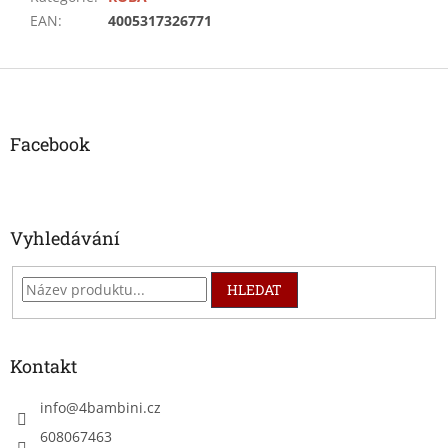
EAN
:
4005317326771
Z
á
p
a
Facebook
t
í
Vyhledávání
HLEDAT
Kontakt
info
@
4bambini.cz
608067463