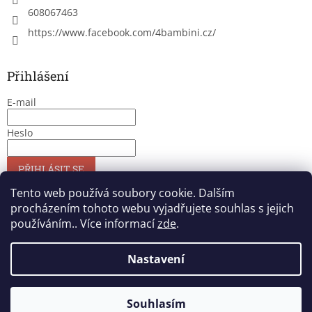
608067463
https://www.facebook.com/4bambini.cz/
Přihlášení
E-mail
Heslo
PŘIHLÁSIT SE
Nová registrace
Zapomenuté heslo
Tento web používá soubory cookie. Dalším
procházením tohoto webu vyjadřujete souhlas s jejich
používáním.. Více informací
zde
.
Vytvořil Shoptet
Nastavení
Copyright 2026
4bambini
. Všechna práva vyhrazena.
Upravit
Souhlasím
nastavení cookies