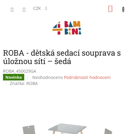
Přejít
NÁKU
na
CZK
obsah
KOŠÍK
ROBA - dětská sedací souprava s
úložnou sítí – šedá
ROBA_450029GA
Průměrné
Neohodnoceno
Podrobnosti hodnocení
Novinka
hodnocení
Značka:
ROBA
produktu
je
0,0
z
5
hvězdiček.