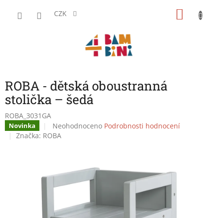
Přejít
NÁKU
na
CZK
obsah
KOŠÍK
ROBA - dětská oboustranná
stolička – šedá
ROBA_3031GA
Průměrné
Neohodnoceno
Podrobnosti hodnocení
Novinka
hodnocení
Značka:
ROBA
produktu
je
0,0
z
5
hvězdiček.