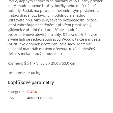
Pod výklopným sedákem se nachází velký úložný prostor,
který snadno pojme hračky, knížky nebo další dětské
poklady. Sedák má povrch s melaminovým povlakem a
imitací dřeva, což lavici činí odolnou a snadno
udržovatelnou. Víko je vybaveno bezpečnostní brzdou,
která zabraňuje nechtěnému přivření prstů. Malý
výklenek v přední části umožňuje snadné a
bezproblémové otevírání truhly. Dětská úložná lavice
skvěle ladí se sedací soupravou Woody, takže ji můžete
využít jako doplněk k rozšíření celé sady. Materiál:
Základní materiál: masivní dřevo/MDF Víko: dřevěný
dekor s melaminovým povlakem
Rozměry: Š x H x V: 56,0 x 29,0 x 53,0 cm
Hmotnost: 12,00 kg
Doplňkové parametry
Kategorie
:
ROBA
EAN
:
4005317335582
Z