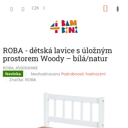
Přejít
NÁKU
na
CZK
obsah
KOŠÍK
ROBA - dětská lavice s úložným
prostorem Woody – bílá/natur
ROBA_450050HWE
Průměrné
Neohodnoceno
Podrobnosti hodnocení
Novinka
hodnocení
Značka:
ROBA
produktu
je
0,0
z
5
hvězdiček.