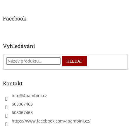
á
p
a
Facebook
t
í
Vyhledávání
HLEDAT
Kontakt
info
@
4bambini.cz
608067463
608067463
https://www.facebook.com/4bambini.cz/