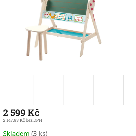
2 599 Kč
2 147,93 Kč bez DPH
Měrná
Skladem
(3 ks)
cena: