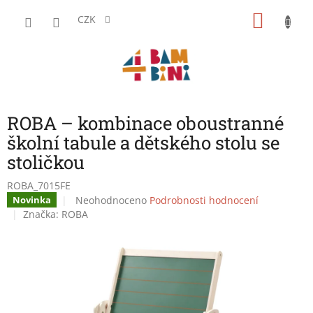
Přejít
NÁKU
na
CZK
obsah
KOŠÍK
ROBA – kombinace oboustranné
školní tabule a dětského stolu se
stoličkou
ROBA_7015FE
Průměrné
Neohodnoceno
Podrobnosti hodnocení
Novinka
hodnocení
Značka:
ROBA
produktu
je
0,0
z
5
hvězdiček.