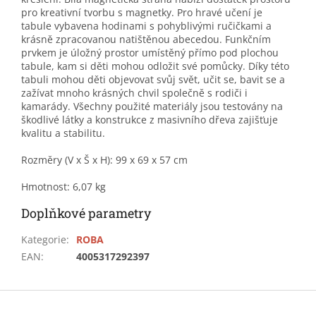
pro kreativní tvorbu s magnetky. Pro hravé učení je
tabule vybavena hodinami s pohyblivými ručičkami a
krásně zpracovanou natištěnou abecedou. Funkčním
prvkem je úložný prostor umístěný přímo pod plochou
tabule, kam si děti mohou odložit své pomůcky. Díky této
tabuli mohou děti objevovat svůj svět, učit se, bavit se a
zažívat mnoho krásných chvil společně s rodiči i
kamarády. Všechny použité materiály jsou testovány na
škodlivé látky a konstrukce z masivního dřeva zajišťuje
kvalitu a stabilitu.
Rozměry (V x Š x H): 99 x 69 x 57 cm
Hmotnost: 6,07 kg
Doplňkové parametry
Kategorie
:
ROBA
EAN
:
4005317292397
Z
á