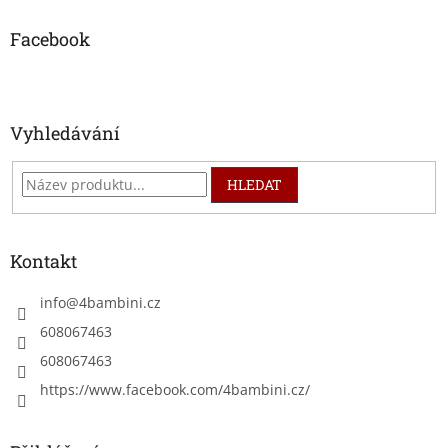
p
a
Facebook
t
í
Vyhledávání
HLEDAT
Kontakt
info
@
4bambini.cz
608067463
608067463
https://www.facebook.com/4bambini.cz/