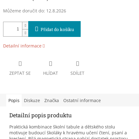
Můžeme doručit do:
12.8.2026
Přidat do košíku
Detailní informace
ZEPTAT SE
HLÍDAT
SDÍLET
Popis
Diskuze
Značka
Ostatní informace
Detailní popis produktu
Praktická kombinace školní tabule a dětského stolu
motivuje budoucí školáky k hravému učení čtení, psaní a
kreslení. Bílá magnetická strana nabízí dostatek prostoru