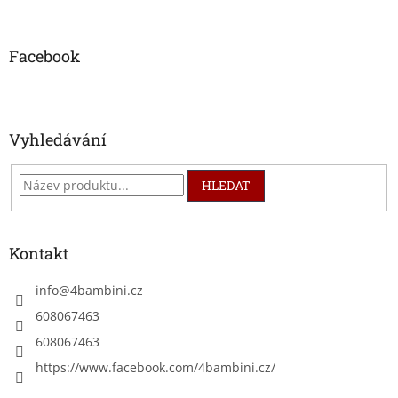
á
p
a
Facebook
t
í
Vyhledávání
HLEDAT
Kontakt
info
@
4bambini.cz
608067463
608067463
https://www.facebook.com/4bambini.cz/