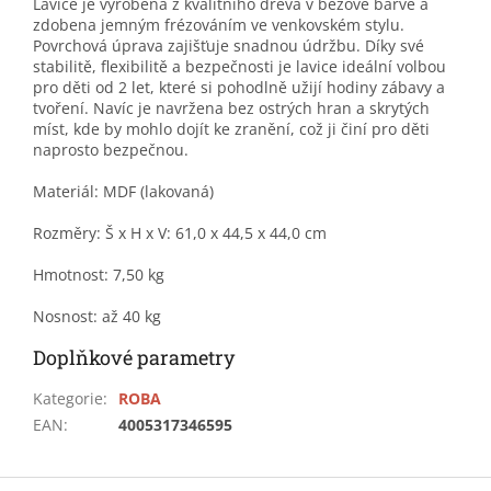
Lavice je vyrobená z kvalitního dřeva v béžové barvě a
zdobena jemným frézováním ve venkovském stylu.
Povrchová úprava zajišťuje snadnou údržbu. Díky své
stabilitě, flexibilitě a bezpečnosti je lavice ideální volbou
pro děti od 2 let, které si pohodlně užijí hodiny zábavy a
tvoření. Navíc je navržena bez ostrých hran a skrytých
míst, kde by mohlo dojít ke zranění, což ji činí pro děti
naprosto bezpečnou.
Materiál: MDF (lakovaná)
Rozměry: Š x H x V: 61,0 x 44,5 x 44,0 cm
Hmotnost: 7,50 kg
Nosnost: až 40 kg
Doplňkové parametry
Kategorie
:
ROBA
EAN
:
4005317346595
Z