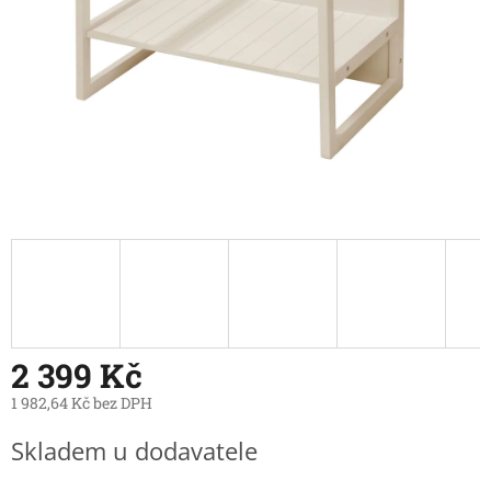
2 399 Kč
1 982,64 Kč bez DPH
Měrná
Skladem u dodavatele
cena: