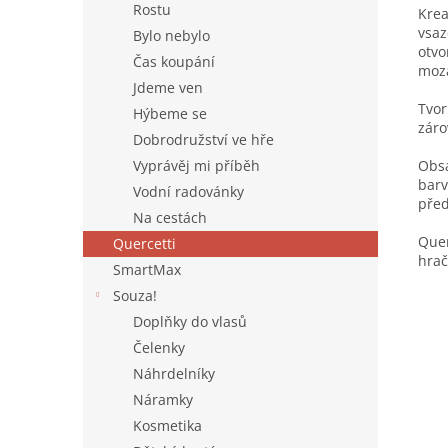
Rostu
Krea
vsaz
Bylo nebylo
otvo
Čas koupání
moza
Jdeme ven
Tvor
Hýbeme se
záro
Dobrodružství ve hře
Obsa
Vyprávěj mi příběh
barv
Vodní radovánky
před
Na cestách
Quer
Quercetti
hrač
SmartMax
Souza!
Doplňky do vlasů
Čelenky
Náhrdelníky
Náramky
Kosmetika