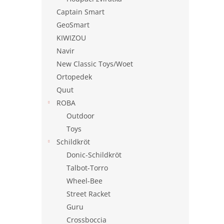
Captain Smart
GeoSmart
KIWIZOU
Navir
New Classic Toys/Woet
Ortopedek
Quut
ROBA
Outdoor
Toys
Schildkröt
Donic-Schildkröt
Talbot-Torro
Wheel-Bee
Street Racket
Guru
Crossboccia