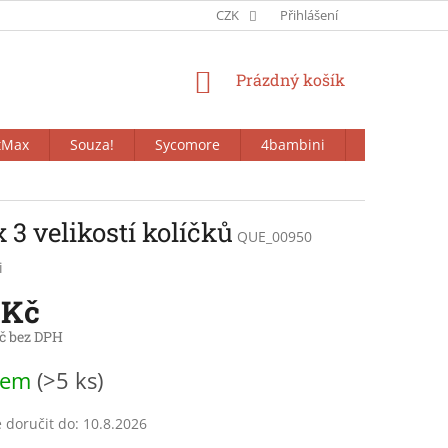
CZK
Přihlášení
NÁKUPNÍ
Prázdný košík
KOŠÍK
tMax
Souza!
Sycomore
4bambini
Bieco
 3 velikostí kolíčků
QUE_00950
i
 Kč
č bez DPH
dem
(>5 ks)
doručit do:
10.8.2026