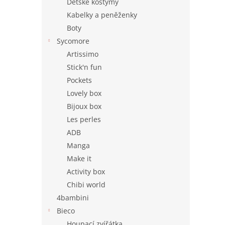
Dětské kostýmy
Kabelky a peněženky
Boty
Sycomore
Artissimo
Stick'n fun
Pockets
Lovely box
Bijoux box
Les perles
ADB
Manga
Make it
Activity box
Chibi world
4bambini
Bieco
Houpací zvířátka