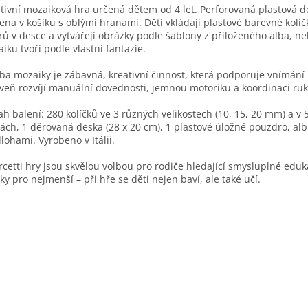
tivní mozaiková hra určená dětem od 4 let. Perforovaná plastová d
ena v košíku s oblými hranami. Děti vkládají plastové barevné kolíč
rů v desce a vytvářejí obrázky podle šablony z přiloženého alba, ne
iku tvoří podle vlastní fantazie.
ba mozaiky je zábavná, kreativní činnost, která podporuje vnímání
veň rozvíjí manuální dovednosti, jemnou motoriku a koordinaci ruk
h balení: 280 kolíčků ve 3 různých velikostech (10, 15, 20 mm) a v 
ách, 1 děrovaná deska (28 x 20 cm), 1 plastové úložné pouzdro, al
lohami. Vyrobeno v Itálii.
cetti hry jsou skvělou volbou pro rodiče hledající smysluplné eduk
ky pro nejmenší – při hře se děti nejen baví, ale také učí.