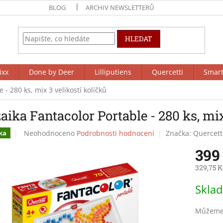
BLOG
ARCHIV NEWSLETTERŮ
HLEDAT
ixx
Done by Deer
Lilliputiens
Quercetti
Smar
- 280 ks, mix 3 velikostí kolíčků
ika Fantacolor Portable - 280 ks, mix
Průměrné
Neohodnoceno
Podrobnosti hodnocení
Značka:
Quercett
ka
hodnocení
399
produktu
je
329,75 K
0,0
z
Měrná
Skla
5
cena:
hvězdiček.
Můžeme 