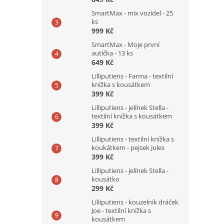
SmartMax - mix vozidel - 25
ks
999 Kč
SmartMax - Moje první
autíčka - 13 ks
649 Kč
Lilliputiens - Farma - textilní
knížka s kousátkem
399 Kč
Lilliputiens - jelínek Stella -
textilní knížka s kousátkem
399 Kč
Lilliputiens - textilní knížka s
koukátkem - pejsek Jules
399 Kč
Lilliputiens - jelínek Stella -
kousátko
299 Kč
Lilliputiens - kouzelník dráček
Joe - textilní knížka s
kousátkem