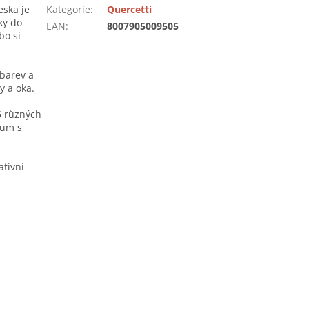
eska je
Kategorie
:
Quercetti
ky do
EAN
:
8007905009505
bo si
 barev a
y a oka.
5 různých
bum s
ativní