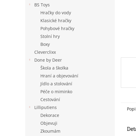
n
BS Toys
e
Hračky do vody
l
Klasické hračky
Pohybové hračky
Stolní hry
Boxy
Cleverclixx
Done by Deer
Škola a školka
Hraní a objevování
Jídlo a stolování
Péče o miminko
Cestování
Lilliputiens
Popi
Dekorace
Objevuji
Det
Zkoumám