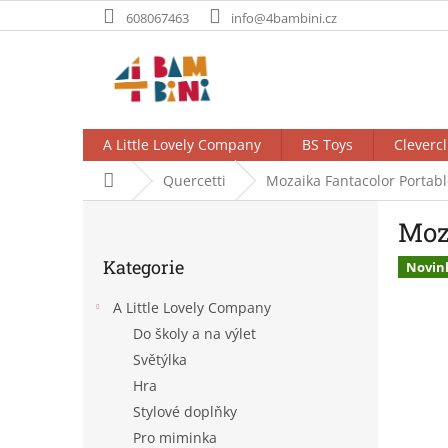
Přejít
608067463
info@4bambini.cz
na
obsah
A Little Lovely Company
BS Toys
Clevercl
Domů
Quercetti
Mozaika Fantacolor Portable 
P
Moza
o
Přeskočit
s
Kategorie
kategorie
Novin
t
r
A Little Lovely Company
a
Do školy a na výlet
n
Světýlka
n
í
Hra
p
Stylové doplňky
a
Pro miminka