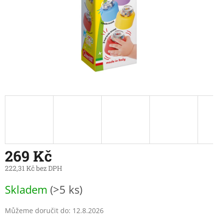
269 Kč
222,31 Kč bez DPH
Měrná
Skladem
(>5 ks)
cena:
Můžeme doručit do:
12.8.2026