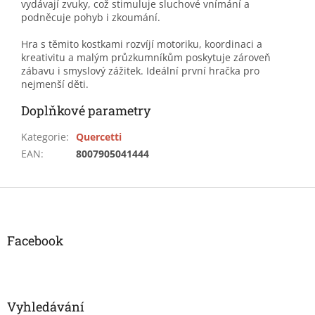
vydávají zvuky, což stimuluje sluchové vnímání a
podněcuje pohyb i zkoumání.
Hra s těmito kostkami rozvíjí motoriku, koordinaci a
kreativitu a malým průzkumníkům poskytuje zároveň
zábavu i smyslový zážitek. Ideální první hračka pro
nejmenší děti.
Doplňkové parametry
Kategorie
:
Quercetti
EAN
:
8007905041444
Z
á
p
a
Facebook
t
í
Vyhledávání