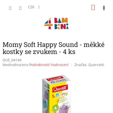
Přejít
NÁKU
na
CZK
obsah
KOŠÍK
Momy Soft Happy Sound - měkké
kostky se zvukem - 4 ks
QUE_04144
Průměrné
Neohodnoceno
Podrobnosti hodnocení
Značka:
Quercetti
hodnocení
produktu
je
0,0
z
5
hvězdiček.