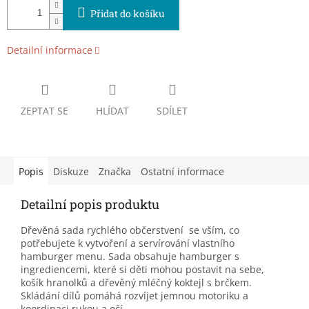
Přidat do košíku
Detailní informace
ZEPTAT SE
HLÍDAT
SDÍLET
Popis
Diskuze
Značka
Ostatní informace
Detailní popis produktu
Dřevěná sada rychlého občerstvení se vším, co
potřebujete k vytvoření a servírování vlastního
hamburger menu. Sada obsahuje hamburger s
ingrediencemi, které si děti mohou postavit na sebe,
košík hranolků a dřevěný mléčný koktejl s brčkem.
Skládání dílů pomáhá rozvíjet jemnou motoriku a
koordinaci rukou a očí.