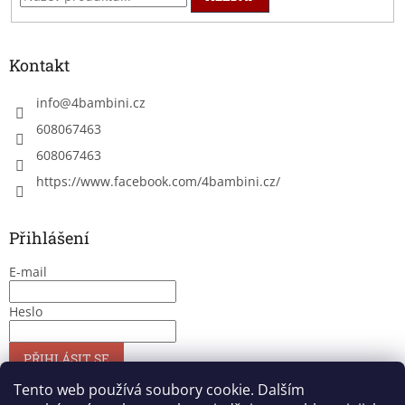
Kontakt
info
@
4bambini.cz
608067463
608067463
https://www.facebook.com/4bambini.cz/
Přihlášení
E-mail
Heslo
PŘIHLÁSIT SE
Nová registrace
Zapomenuté heslo
Tento web používá soubory cookie. Dalším