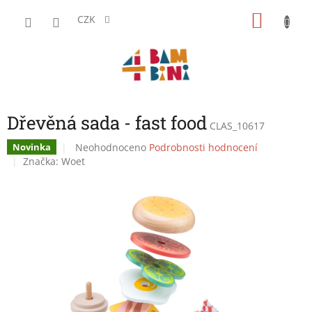
Přejít
NÁKU
na
CZK
obsah
KOŠÍK
Dřevěná sada - fast food
CLAS_10617
Průměrné
Neohodnoceno
Podrobnosti hodnocení
Novinka
hodnocení
Značka:
Woet
produktu
je
0,0
z
5
hvězdiček.