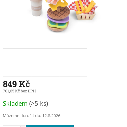
849 Kč
701,65 Kč bez DPH
Měrná
Skladem
(>5 ks)
cena:
Můžeme doručit do:
12.8.2026