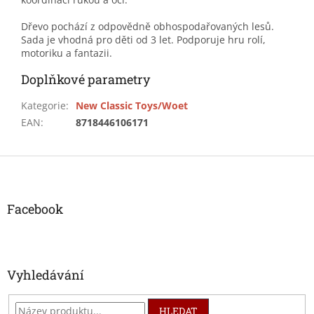
Dřevo pochází z odpovědně obhospodařovaných lesů.
Sada je vhodná pro děti od 3 let. Podporuje hru rolí,
motoriku a fantazii.
Doplňkové parametry
Kategorie
:
New Classic Toys/Woet
EAN
:
8718446106171
Z
á
p
a
Facebook
t
í
Vyhledávání
HLEDAT