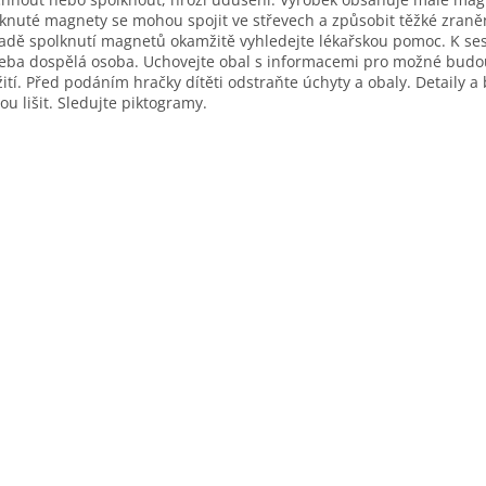
knuté magnety se mohou spojit ve střevech a způsobit těžké zraněn
adě spolknutí magnetů okamžitě vyhledejte lékařskou pomoc. K ses
eba dospělá osoba. Uchovejte obal s informacemi pro možné budo
ití. Před podáním hračky dítěti odstraňte úchyty a obaly. Detaily a 
u lišit. Sledujte piktogramy.