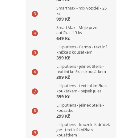
SmartMax - mix vozidel - 25
ks
999 Kč
SmartMax - Moje první
autíčka - 13 ks
649 Kč
Lilliputiens - Farma - textilní
knížka s kousátkem
399 Kč
Lilliputiens - jelínek Stella -
textilní knížka s kousátkem
399 Kč
Lilliputiens - textilní knížka s
koukátkem - pejsek Jules
399 Kč
Lilliputiens - jelínek Stella -
kousátko
299 Kč
Lilliputiens - kouzelník dráček
Joe - textilní knížka s
kousátkem