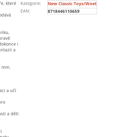
e, které
Kategorie
:
New Classic Toys/Woet
EAN
:
8718446110659
odává
ánku,
pravě
dokonce i
ntazii a
0 mm.
ci a učí
pro
ti a děti
i
nety.