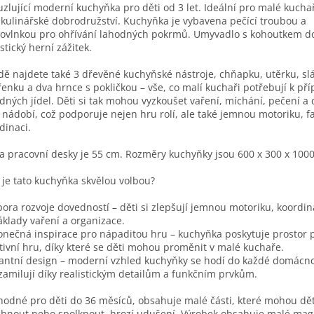
zlující moderní kuchyňka pro děti od 3 let. Ideální pro malé kuchař
 kulinářské dobrodružství. Kuchyňka je vybavena pečící troubou a
ovlnkou pro ohřívání lahodných pokrmů. Umyvadlo s kohoutkem d
istický herní zážitek.
dě najdete také 3 dřevěné kuchyňské nástroje, chňapku, utěrku, sl
enku a dva hrnce s pokličkou – vše, co malí kuchaři potřebují k pří
dných jídel. Děti si tak mohou vyzkoušet vaření, míchání, pečení a 
 nádobí, což podporuje nejen hru rolí, ale také jemnou motoriku, fa
dinaci.
a pracovní desky je 55 cm. Rozměry kuchyňky jsou 600 x 300 x 100
 je tato kuchyňka skvělou volbou?
ora rozvoje dovedností – děti si zlepšují jemnou motoriku, koordina
áklady vaření a organizace.
nečná inspirace pro nápaditou hru – kuchyňka poskytuje prostor 
tivní hru, díky které se děti mohou proměnit v malé kuchaře.
antní design – moderní vzhled kuchyňky se hodí do každé domácnos
i zamilují díky realistickým detailům a funkčním prvkům.
odné pro děti do 36 měsíců, obsahuje malé části, které mohou dět
hnout nebo spolknout, hrozí udušení. Výrobek obsahuje malé mag