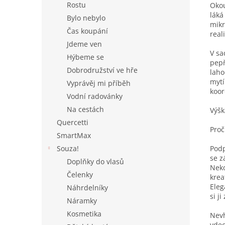
Rostu
Okou
láká
Bylo nebylo
mikr
Čas koupání
real
Jdeme ven
V sa
Hýbeme se
pepř
Dobrodružství ve hře
laho
mytí
Vyprávěj mi příběh
koor
Vodní radovánky
Na cestách
Výšk
Quercetti
Proč
SmartMax
Podp
Souza!
se z
Doplňky do vlasů
Neko
Čelenky
krea
Eleg
Náhrdelníky
si j
Náramky
Kosmetika
Nevh
vdec