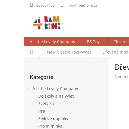
Přejít
608067463
info@4bambini.cz
na
obsah
A Little Lovely Company
BS Toys
Clevercl
Domů
New Classic Toys/Woet
Dřevěná mode
P
Dře
o
Přeskočit
s
Kategorie
Průměr
Neoho
kategorie
t
hodnoc
r
produk
A Little Lovely Company
a
je
Do školy a na výlet
n
0,0
Světýlka
z
n
5
í
Hra
hvězdič
p
Stylové doplňky
a
Pro miminka