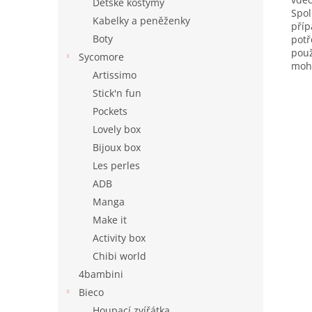
Dětské kostýmy
Spol
Kabelky a peněženky
příp
Boty
potř
použ
Sycomore
moho
Artissimo
Stick'n fun
Pockets
Lovely box
Bijoux box
Les perles
ADB
Manga
Make it
Activity box
Chibi world
4bambini
Bieco
Houpací zvířátka