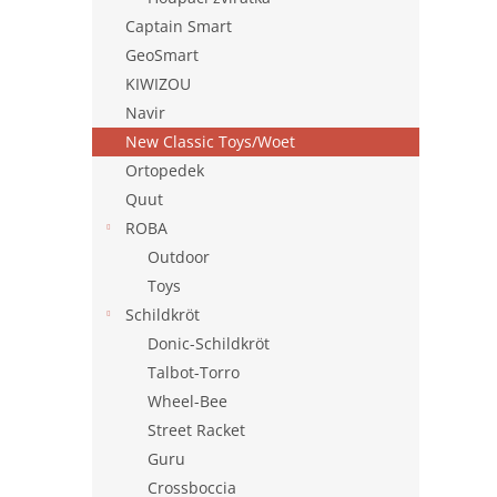
Captain Smart
GeoSmart
KIWIZOU
Navir
New Classic Toys/Woet
Ortopedek
Quut
ROBA
Outdoor
Toys
Schildkröt
Donic-Schildkröt
Talbot-Torro
Wheel-Bee
Street Racket
Guru
Crossboccia