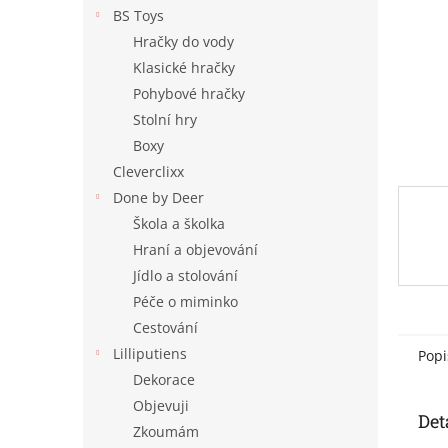
n
BS Toys
e
Hračky do vody
l
Klasické hračky
Pohybové hračky
Stolní hry
Boxy
Cleverclixx
Done by Deer
Škola a školka
Hraní a objevování
Jídlo a stolování
Péče o miminko
Cestování
Lilliputiens
Popi
Dekorace
Objevuji
Det
Zkoumám