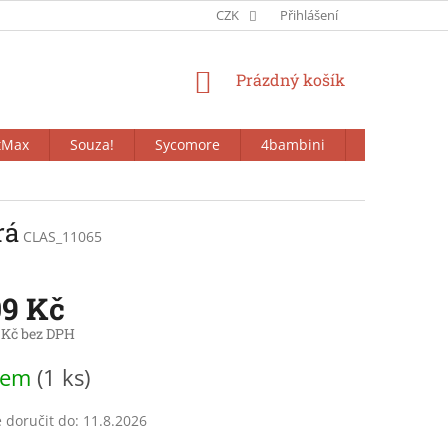
CZK
Přihlášení
NÁKUPNÍ
Prázdný košík
KOŠÍK
tMax
Souza!
Sycomore
4bambini
Bieco
rá
CLAS_11065
09 Kč
 Kč bez DPH
dem
(1 ks)
doručit do:
11.8.2026