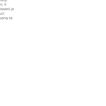
í. V
tavení je
ucí
barvy se