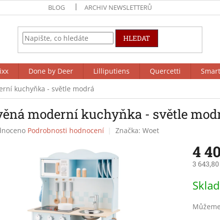
BLOG
ARCHIV NEWSLETTERŮ
HLEDAT
ixx
Done by Deer
Lilliputiens
Quercetti
Smar
rní kuchyňka - světle modrá
věná moderní kuchyňka - světle mod
né
dnoceno
Podrobnosti hodnocení
Značka:
Woet
ení
4 4
tu
3 643,80
Měrná
Skla
cena:
ek.
Můžeme 