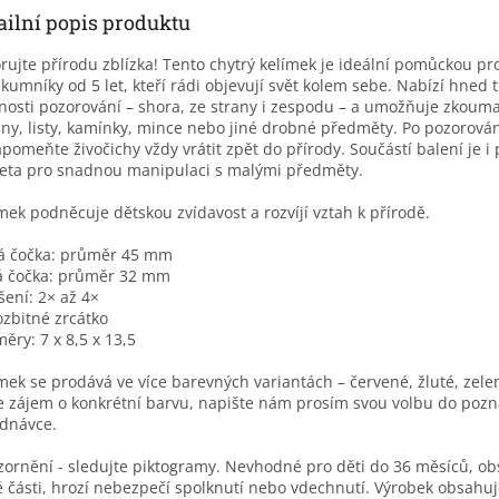
ailní popis produktu
rujte přírodu zblízka! Tento chytrý kelímek je ideální pomůckou pr
kumníky od 5 let, kteří rádi objevují svět kolem sebe. Nabízí hned t
osti pozorování – shora, ze strany i zespodu – a umožňuje zkoum
iny, listy, kamínky, mince nebo jiné drobné předměty. Po pozorová
pomeňte živočichy vždy vrátit zpět do přírody. Součástí balení je i 
eta pro snadnou manipulaci s malými předměty.
mek podněcuje dětskou zvídavost a rozvíjí vztah k přírodě.
á čočka: průměr 45 mm
á čočka: průměr 32 mm
šení: 2× až 4×
zbitné zrcátko
ěry: 7 x 8,5 x 13,5
mek se prodává ve více barevných variantách – červené, žluté, zele
 zájem o konkrétní barvu, napište nám prosím svou volbu do poz
dnávce.
ornění - sledujte piktogramy. Nevhodné pro děti do 36 měsíců, o
 části, hrozí nebezpečí spolknutí nebo vdechnutí. Výrobek obsahu