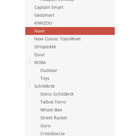
Captain Smart
GeoSmart
KIWIZOU
Navir
New Classic Toys/Woet
Ortopedek
Quut
ROBA
Outdoor
Toys
Schildkröt
Donic-Schildkröt
Talbot-Torro
Wheel-Bee
Street Racket
Guru
Crossboccia