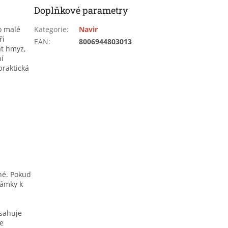
Doplňkové parametry
o malé
Kategorie
:
Navir
ři
EAN
:
8006944803013
at hmyz,
ní
praktická
né. Pokud
námky k
bsahuje
je