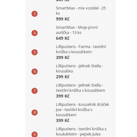
SmartMax - mix vozidel - 25
ks
999 Kč
SmartMax - Moje první
autíčka - 13 ks
649 Kč
Lilliputiens - Farma - textilní
knížka s kousátkem
399 Kč
Lilliputiens - jelínek Stella -
kousátko
299 Kč
Lilliputiens - jelínek Stella -
textilní knížka s kousátkem
399 Kč
Lilliputiens - kouzelník dráček
Joe - textilní knížka s
kousátkem
399 Kč
Lilliputiens - textilní knížka s
koukátkem - pejsek Jules