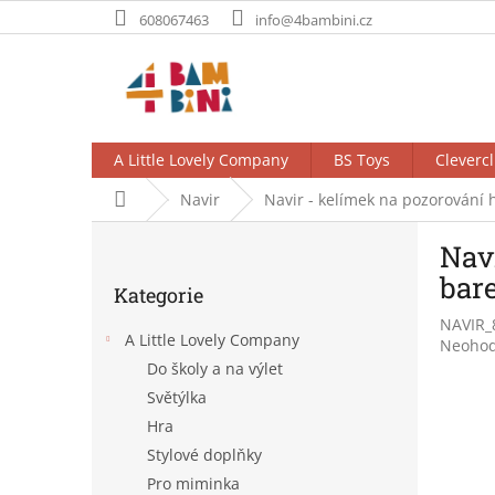
Přejít
608067463
info@4bambini.cz
na
obsah
A Little Lovely Company
BS Toys
Clevercl
Domů
Navir
Navir - kelímek na pozorování 
P
Nav
o
Přeskočit
s
bar
Kategorie
kategorie
t
NAVIR_
r
A Little Lovely Company
Průměr
Neoho
a
hodnoc
Do školy a na výlet
n
produk
Světýlka
n
je
í
Hra
0,0
p
z
Stylové doplňky
5
a
Pro miminka
hvězdič