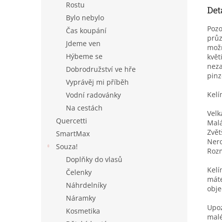
Rostu
Det
Bylo nebylo
Pozo
Čas koupání
průz
Jdeme ven
možn
Hýbeme se
květ
neza
Dobrodružství ve hře
pinz
Vyprávěj mi příběh
Kelí
Vodní radovánky
Na cestách
Velk
Quercetti
Mal
Zvět
SmartMax
Nero
Souza!
Rozm
Doplňky do vlasů
Kelí
Čelenky
máte
Náhrdelníky
obje
Náramky
Upoz
Kosmetika
malé