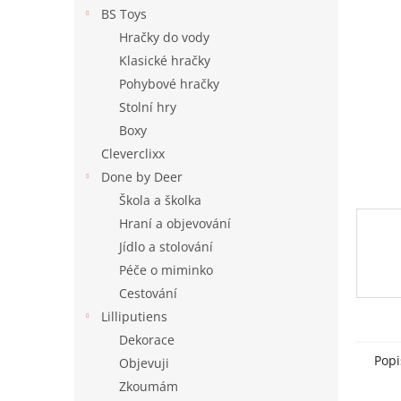
n
BS Toys
e
Hračky do vody
l
Klasické hračky
Pohybové hračky
Stolní hry
Boxy
Cleverclixx
Done by Deer
Škola a školka
Hraní a objevování
Jídlo a stolování
Péče o miminko
Cestování
Lilliputiens
Dekorace
Popi
Objevuji
Zkoumám