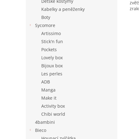
Dětské kostýmy
zvět
zrak
Kabelky a peněženky
Boty
Sycomore
Artissimo
Stick'n fun
Pockets
Lovely box
Bijoux box
Les perles
ADB
Manga
Make it
Activity box
Chibi world
4bambini
Bieco
Houpací zvířátka