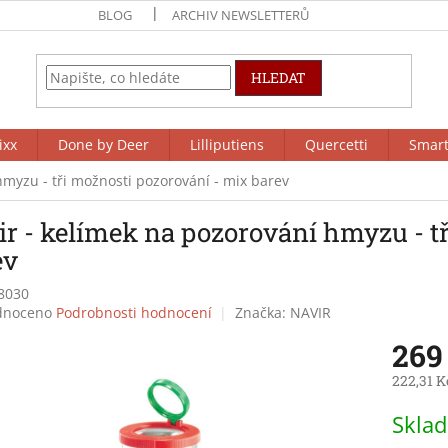
BLOG
ARCHIV NEWSLETTERŮ
HLEDAT
ixx
Done by Deer
Lilliputiens
Quercetti
Smar
hmyzu - tři možnosti pozorování - mix barev
ir - kelímek na pozorování hmyzu - t
ev
8030
né
dnoceno
Podrobnosti hodnocení
Značka:
NAVIR
ení
269
tu
222,31 K
Měrná
Skla
cena:
ek.