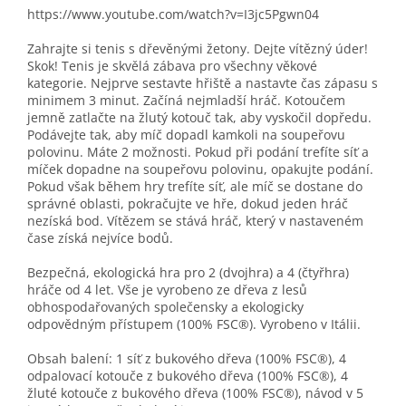
https://www.youtube.com/watch?v=I3jc5Pgwn04
Zahrajte si tenis s dřevěnými žetony. Dejte vítězný úder!
Skok! Tenis je skvělá zábava pro všechny věkové
kategorie. Nejprve sestavte hřiště a nastavte čas zápasu s
minimem 3 minut. Začíná nejmladší hráč. Kotoučem
jemně zatlačte na žlutý kotouč tak, aby vyskočil dopředu.
Podávejte tak, aby míč dopadl kamkoli na soupeřovu
polovinu. Máte 2 možnosti. Pokud při podání trefíte síť a
míček dopadne na soupeřovu polovinu, opakujte podání.
Pokud však během hry trefíte síť, ale míč se dostane do
správné oblasti, pokračujte ve hře, dokud jeden hráč
nezíská bod. Vítězem se stává hráč, který v nastaveném
čase získá nejvíce bodů.
Bezpečná, ekologická hra pro 2 (dvojhra) a 4 (čtyřhra)
hráče od 4 let. Vše je vyrobeno ze dřeva z lesů
obhospodařovaných společensky a ekologicky
odpovědným přístupem (100% FSC®). Vyrobeno v Itálii.
Obsah balení: 1 síť z bukového dřeva (100% FSC®), 4
odpalovací kotouče z bukového dřeva (100% FSC®), 4
žluté kotouče z bukového dřeva (100% FSC®), návod v 5