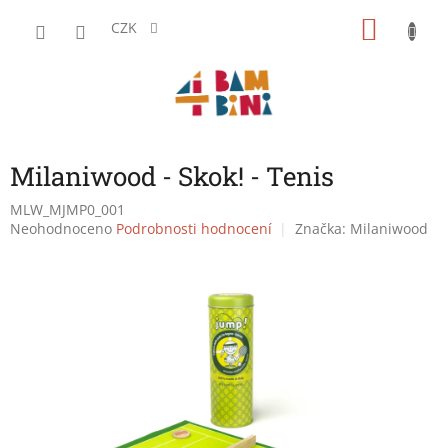
Přejít
NÁKU
na
CZK
obsah
KOŠÍK
Milaniwood - Skok! - Tenis
MLW_MJMP0_001
Průměrné
Neohodnoceno
Podrobnosti hodnocení
Značka:
Milaniwood
hodnocení
produktu
je
0,0
z
5
hvězdiček.