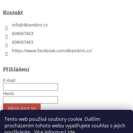
Kontakt
info
@
4bambini.cz
608067463
608067463
https://www.facebook.com/4bambini.cz/
Přihlášení
E-mail
Heslo
PŘIHLÁSIT SE
Nová registrace
Zapomenuté heslo
Tento web používá soubory cookie. Dalším
procházením tohoto webu vyjadřujete souhlas s jejich
používáním.. Více informací
zde
.