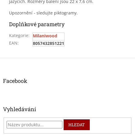
jazycích. Rozměry balení jsou 22 x 7,6 cm.
Upozornění - sledujte piktogramy.
Doplňkové parametry
Kategorie
:
Milaniwood
EAN
:
8057432851221
Z
á
p
a
Facebook
t
í
Vyhledávání
HLEDAT