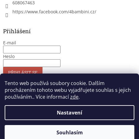
608067463
https://www.facebook.com/4bambini.cz/
Přihlášení
E-mail
Heslo
PŘIHLÁSIT SE
Nová registrace
Zapomenuté heslo
Tento web používá soubory cookie. Dalším
procházením tohoto webu vyjadřujete souhlas s jejich
používáním.. Více informací
zde
.
Vytvořil Shoptet
Nastavení
Copyright 2026
4bambini
. Všechna práva vyhrazena.
Upravit
Souhlasím
nastavení cookies