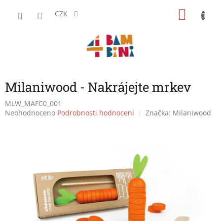
Přejít
NÁKU
na
CZK
obsah
KOŠÍK
Milaniwood - Nakrájejte mrkev
MLW_MAFC0_001
Průměrné
Neohodnoceno
Podrobnosti hodnocení
Značka:
Milaniwood
hodnocení
produktu
je
0,0
z
5
hvězdiček.