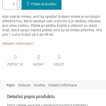
Přidat do košíku
Kdo nakrájí mrkev, aniž by spadla? Krájení mrkve je vzrušující
dřevěná hra, která otestuje vaši zručnost a je skvělou zábavou
pro celou rodinu. Plátek po plátku krájíte a vítězem se stává
hráč, který vyrazí nejvíce plátků aniž by se mrkev převrhla. Hra
pro 1 a více hráčů od 5 do 99 let.
Detailní informace
ZEPTAT SE
HLÍDAT
SDÍLET
Popis
Diskuze
Značka
Ostatní informace
Detailní popis produktu
https://www.youtube.com/watch?v=mhUUn9Xo6hU