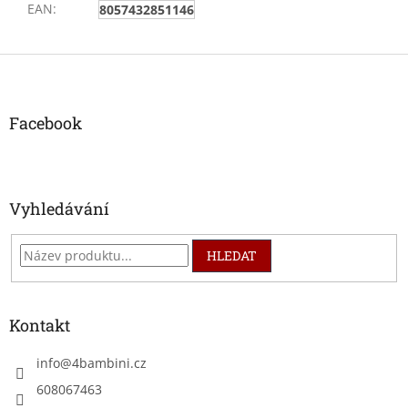
EAN
:
8057432851146
Z
á
p
a
Facebook
t
í
Vyhledávání
HLEDAT
Kontakt
info
@
4bambini.cz
608067463