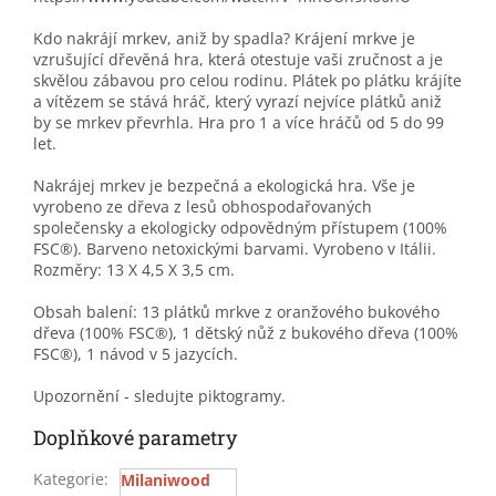
Kdo nakrájí mrkev, aniž by spadla? Krájení mrkve je
vzrušující dřevěná hra, která otestuje vaši zručnost a je
skvělou zábavou pro celou rodinu. Plátek po plátku krájíte
a vítězem se stává hráč, který vyrazí nejvíce plátků aniž
by se mrkev převrhla. Hra pro 1 a více hráčů od 5 do 99
let.
Nakrájej mrkev je bezpečná a ekologická hra. Vše je
vyrobeno ze dřeva z lesů obhospodařovaných
společensky a ekologicky odpovědným přístupem (100%
FSC®). Barveno netoxickými barvami. Vyrobeno v Itálii.
Rozměry: 13 X 4,5 X 3,5 cm.
Obsah balení: 13 plátků mrkve z oranžového bukového
dřeva (100% FSC®), 1 dětský nůž z bukového dřeva (100%
FSC®), 1 návod v 5 jazycích.
Upozornění - sledujte piktogramy.
Doplňkové parametry
Kategorie
:
Milaniwood