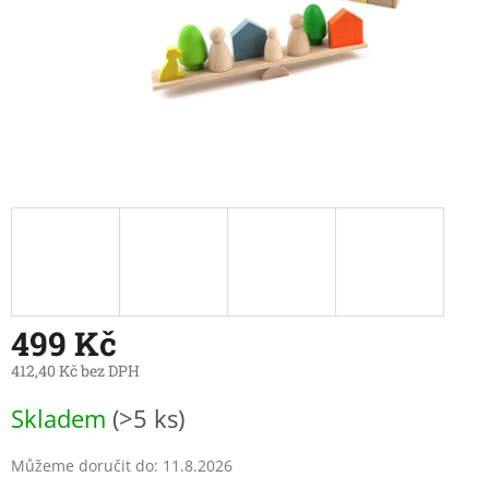
499 Kč
412,40 Kč bez DPH
Měrná
Skladem
(>5 ks)
cena:
Můžeme doručit do:
11.8.2026