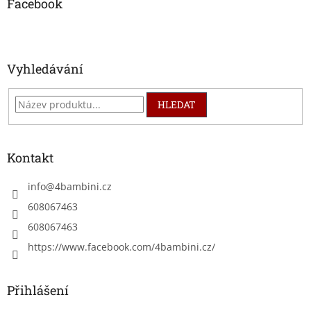
a
Facebook
t
í
Vyhledávání
HLEDAT
Kontakt
info
@
4bambini.cz
608067463
608067463
https://www.facebook.com/4bambini.cz/
Přihlášení