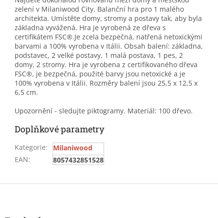
zelení v Milaniwood City. Balanční hra pro 1 malého
architekta. Umístěte domy, stromy a postavy tak, aby byla
základna vyvážená. Hra je vyrobená ze dřeva s
certifikátem FSC®.Je zcela bezpečná, natřená netoxickými
barvami a 100% vyrobena v Itálii. Obsah balení: základna,
podstavec, 2 velké postavy, 1 malá postava, 1 pes, 2
domy, 2 stromy. Hra je vyrobena z certifikovaného dřeva
FSC®, je bezpečná, použité barvy jsou netoxické a je
100% vyrobena v Itálii. Rozměry balení jsou 25,5 x 12,5 x
6,5 cm.
Upozornění - sledujte piktogramy. Materiál: 100 dřevo.
Doplňkové parametry
Kategorie
:
Milaniwood
EAN
:
8057432851528
Z
á
p