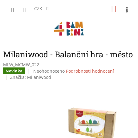
Přejít
NÁKU
na
CZK
obsah
KOŠÍK
Milaniwood - Balanční hra - město
MLW_MCMW_022
Průměrné
Neohodnoceno
Podrobnosti hodnocení
Novinka
hodnocení
Značka:
Milaniwood
produktu
je
0,0
z
5
hvězdiček.