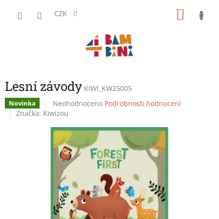
Přejít
NÁKU
na
CZK
obsah
KOŠÍK
Lesní závody
KIWI_KW25005
Průměrné
Neohodnoceno
Podrobnosti hodnocení
Novinka
hodnocení
Značka:
Kiwizou
produktu
je
0,0
z
5
hvězdiček.