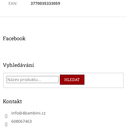
EAN
:
3770035333059
Z
á
p
a
Facebook
t
í
Vyhledávání
HLEDAT
Kontakt
info
@
4bambini.cz
608067463