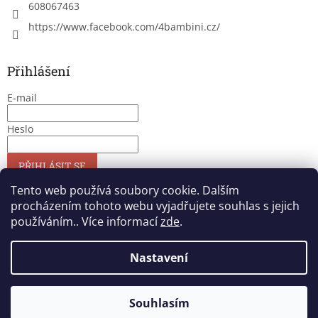
608067463
https://www.facebook.com/4bambini.cz/
Přihlášení
E-mail
Heslo
PŘIHLÁSIT SE
Nová registrace
Zapomenuté heslo
Tento web používá soubory cookie. Dalším
procházením tohoto webu vyjadřujete souhlas s jejich
používáním.. Více informací
zde
.
Vytvořil Shoptet
Nastavení
Copyright 2026
4bambini
. Všechna práva vyhrazena.
Upravit
Souhlasím
nastavení cookies