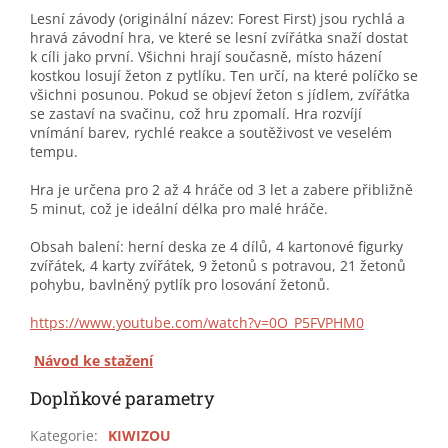
Lesní závody (originální název: Forest First) jsou rychlá a
hravá závodní hra, ve které se lesní zvířátka snaží dostat
k cíli jako první. Všichni hrají současně, místo házení
kostkou losují žeton z pytlíku. Ten určí, na které políčko se
všichni posunou. Pokud se objeví žeton s jídlem, zvířátka
se zastaví na svačinu, což hru zpomalí. Hra rozvíjí
vnímání barev, rychlé reakce a soutěživost ve veselém
tempu.
Hra je určena pro 2 až 4 hráče od 3 let a zabere přibližně
5 minut, což je ideální délka pro malé hráče.
Obsah balení: herní deska ze 4 dílů, 4 kartonové figurky
zvířátek, 4 karty zvířátek, 9 žetonů s potravou, 21 žetonů
pohybu, bavlněný pytlík pro losování žetonů.
https://www.youtube.com/watch?v=0O_P5FVPHM0
Návod ke stažení
Doplňkové parametry
Kategorie
:
KIWIZOU