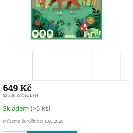
649 Kč
536,36 Kč bez DPH
Měrná
Skladem
(>5 ks)
cena:
Můžeme doručit do:
13.8.2026