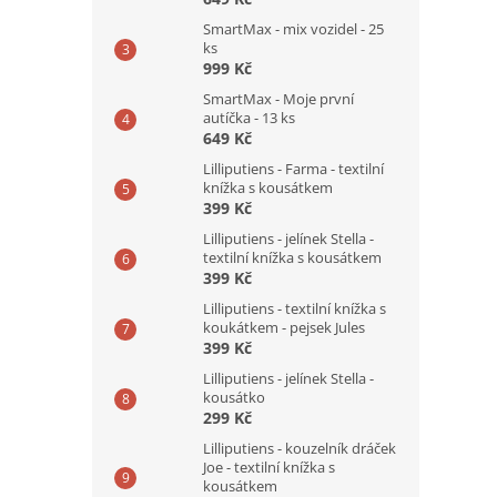
SmartMax - mix vozidel - 25
ks
999 Kč
SmartMax - Moje první
autíčka - 13 ks
649 Kč
Lilliputiens - Farma - textilní
knížka s kousátkem
399 Kč
Lilliputiens - jelínek Stella -
textilní knížka s kousátkem
399 Kč
Lilliputiens - textilní knížka s
koukátkem - pejsek Jules
399 Kč
Lilliputiens - jelínek Stella -
kousátko
299 Kč
Lilliputiens - kouzelník dráček
Joe - textilní knížka s
kousátkem