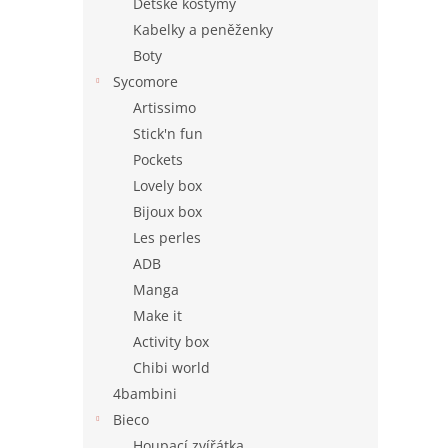
Dětské kostýmy
Kabelky a peněženky
Boty
Sycomore
Artissimo
Stick'n fun
Pockets
Lovely box
Bijoux box
Les perles
ADB
Manga
Make it
Activity box
Chibi world
4bambini
Bieco
Houpací zvířátka