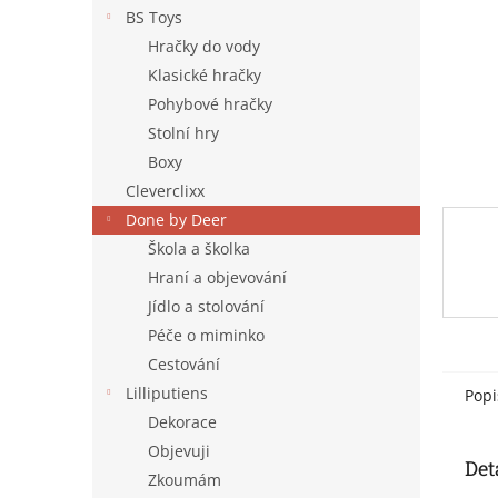
n
BS Toys
e
Hračky do vody
l
Klasické hračky
Pohybové hračky
Stolní hry
Boxy
Cleverclixx
Done by Deer
Škola a školka
Hraní a objevování
Jídlo a stolování
Péče o miminko
Cestování
Lilliputiens
Popi
Dekorace
Objevuji
Det
Zkoumám