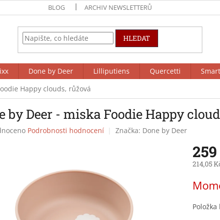
BLOG
ARCHIV NEWSLETTERŮ
HLEDAT
ixx
Done by Deer
Lilliputiens
Quercetti
Smar
Foodie Happy clouds, růžová
e by Deer - miska Foodie Happy cloud
né
dnoceno
Podrobnosti hodnocení
Značka:
Done by Deer
ení
259
tu
214,05 K
Měrná
Mome
cena:
ek.
Položka