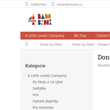
Přejít
608067463
info@4bambini.cz
na
obsah
A Little Lovely Company
BS Toys
Clevercl
Domů
Done by Deer
Done by Deer - miska 
P
Don
o
Přeskočit
s
Kategorie
Průměr
Neoho
kategorie
t
hodnoc
r
produk
A Little Lovely Company
a
je
Do školy a na výlet
n
0,0
Světýlka
z
n
5
í
Hra
hvězdič
p
Stylové doplňky
a
Pro miminka