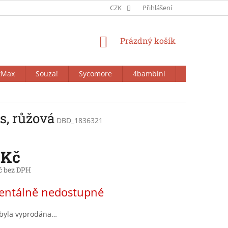
CZK
Přihlášení
NÁKUPNÍ
Prázdný košík
KOŠÍK
tMax
Souza!
Sycomore
4bambini
Bieco
s, růžová
DBD_1836321
 Kč
č bez DPH
ntálně nedostupné
 byla vyprodána…