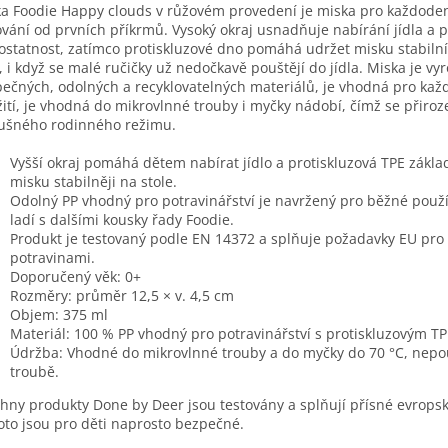
a Foodie Happy clouds v růžovém provedení je miska pro každode
ování od prvních příkrmů. Vysoký okraj usnadňuje nabírání jídla a 
statnost, zatímco protiskluzové dno pomáhá udržet misku stabil
a, i když se malé ručičky už nedočkavě pouštějí do jídla. Miska je vy
ečných, odolných a recyklovatelných materiálů, je vhodná pro ka
ití, je vhodná do mikrovlnné trouby i myčky nádobí, čímž se přiro
ušného rodinného režimu.
Vyšší okraj pomáhá dětem nabírat jídlo a protiskluzová TPE zákla
misku stabilněji na stole.
Odolný PP vhodný pro potravinářství je navržený pro běžné použí
ladí s dalšími kousky řady Foodie.
Produkt je testovaný podle EN 14372 a splňuje požadavky EU pro 
potravinami.
Doporučený věk: 0+
Rozměry: průměr 12,5 × v. 4,5 cm
Objem: 375 ml
Materiál: 100 % PP vhodný pro potravinářství s protiskluzovým T
Údržba: Vhodné do mikrovlnné trouby a do myčky do 70 °C, nepou
troubě.
hny produkty Done by Deer jsou testovány a splňují přísné evrops
oto jsou pro děti naprosto bezpečné.