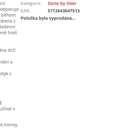
nní
Kategorie
:
Done by Deer
podporuje
EAN
:
5712643047513
ní během
Položka byla vyprodána…
robena z
ždodenní
zeně hodí
dna drží
vání a
styk s
PE
žívat v
ké normy,