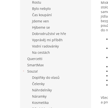
Rostu
Misk
stol
Bylo nebylo
samo
Čas koupání
jídl
bezp
Jdeme ven
použ
Hýbeme se
do r
Dobrodružství ve hře
Vyprávěj mi příběh
Vodní radovánky
Na cestách
Quercetti
SmartMax
Souza!
Doplňky do vlasů
Čelenky
Náhrdelníky
Náramky
Všec
a pr
Kosmetika