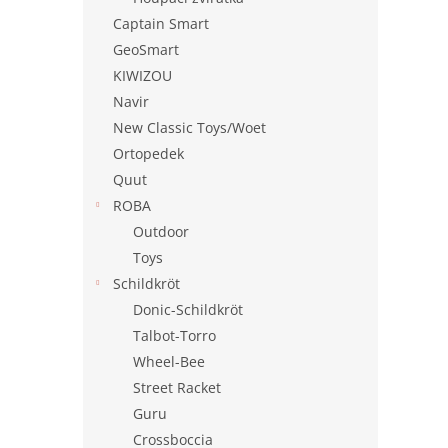
Captain Smart
GeoSmart
KIWIZOU
Navir
New Classic Toys/Woet
Ortopedek
Quut
ROBA
Outdoor
Toys
Schildkröt
Donic-Schildkröt
Talbot-Torro
Wheel-Bee
Street Racket
Guru
Crossboccia